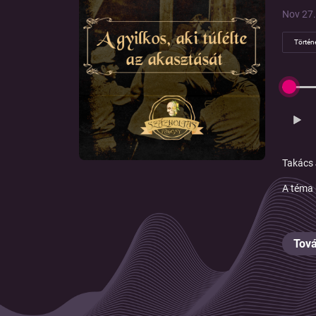
Nov 27.
Történ
Takács 
A téma 
Tová