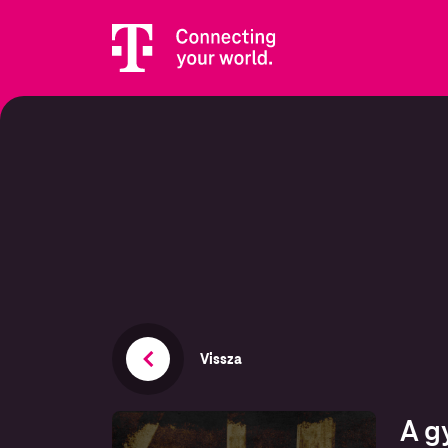
Vissza
A gy