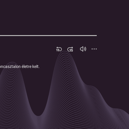
casztalon életre kelt.