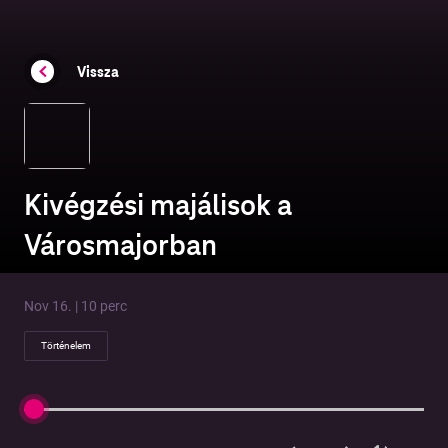
Vissza
Kivégzési majálisok a
Városmajorban
Nov 16. | 10 perc
Történelem