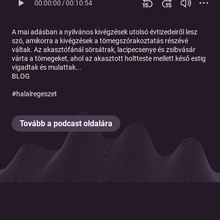
00:00:00
/
00:10:54
A mai adásban a nyilvános kivégzések utolsó évtizedeiről lesz
szó, amikorra a kivégzések a tömegszórakoztatás részévé
váltak. Az akasztófánál sörsátrak, lacipecsenye és zsibvásár
várta a tömegeket, ahol az akasztott holtteste mellett késő estig
vigadtak és mulattak...
BLOG
#halalregeszet
Tovább a podcast oldalára