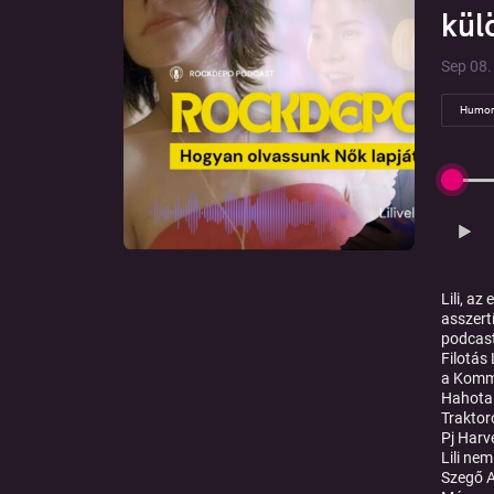
kül
Sep 08. 
Humor
Lili, a
asszert
podcast
Filotás
a Kommu
Hahota 
Traktor
Pj Harv
Lili ne
Szegő A