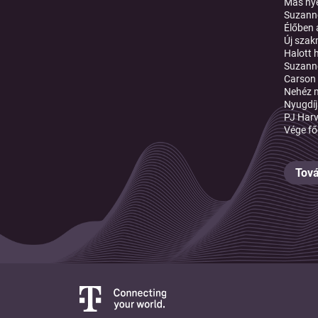
Más nye
Suzanne
Élőben 
Új szak
Halott 
Suzann
Carson
Nehéz m
Nyugdíj
PJ Har
Vége fő
Tová