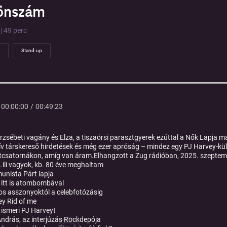
önszám
| 49 perc
Stand-up
00:00:00
/
00:49:23
z erzsébeti vagány és Elza, a tiszaörsi parasztgyerek ezúttal a Nők Lapja m
ív társkereső hirdetések és még ezer apróság – mindez egy PJ Harvey-
csatornákon, amíg van áram.Elhangzott a Zug rádióban, 2025. szeptem
 Lili vagyok, kb. 80 éve meghaltam
nista Párt lapja
itt is atombombával
os asszonyoktól a celebfotózásig
ey Rid of me
m ismeri PJ Harveyt
ndrás, az interjúzás Rockdepója