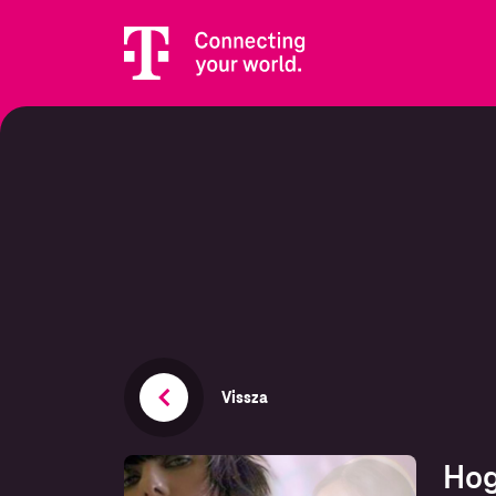
Vissza
Hog