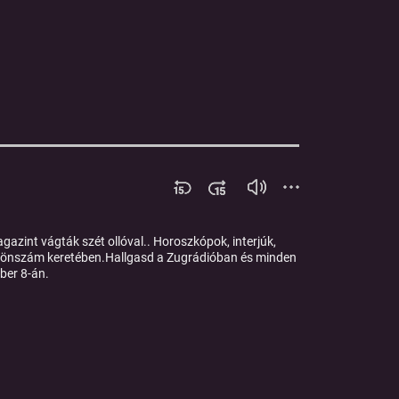
agazint vágták szét ollóval.. Horoszkópok, interjúk,
különszám keretében.Hallgasd a Zugrádióban és minden
ber 8-án.