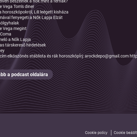
lven beszélnek a nők mint a férfiak?
 Vega Tom's diner
a horoszkópokról, Lili leégett kisháza
mával fenyegeti a Nők Lapja Elzát
hölgyhalak
e Vega megint
 Coma
eló a Nők Lapja
as társkereső hirdetések
vey
cím elköszönés stáblista és rák horoszkópÍrj: arockdepo@gmail.com h
bb a podcast oldalára
Cookie policy
Cookie beállí