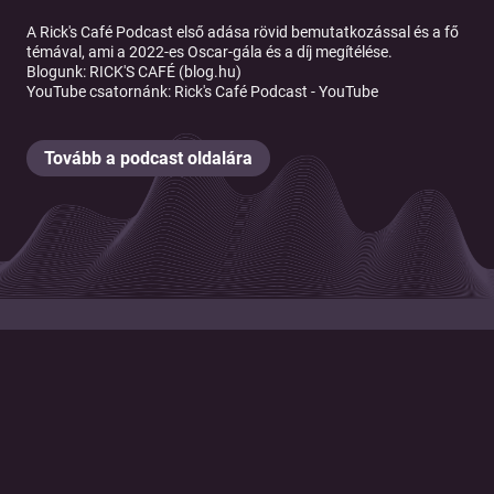
A Rick's Café Podcast első adása rövid bemutatkozással és a fő
témával, ami a 2022-es Oscar-gála és a díj megítélése.
Blogunk:
RICK'S CAFÉ (blog.hu)
YouTube csatornánk:
Rick's Café Podcast - YouTube
Tovább a podcast oldalára
© 2026 Magyar Telekom Nyrt.
Cookie policy
Cookie beállítások
Felhasználási feltételek
Adatkezelési tájékoztató