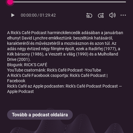
00:00:00
/
01:29:42
A Rick's Café Podcast harminckilencedik adásában a januárban
elhunyt David Lynchre emlékeztünk: beszéltünk hatásáról,
karakteréről és művészetéről a mozivásznon és azon túl. Az
adás négy évtized négy filmjére épült, ezek a Radírfej (1977), a
Kék bársony (1986), a Veszett a világ (1990) és a Mulholland
Drive (2001).
Blogunk:
⁠⁠⁠⁠⁠⁠⁠⁠⁠⁠⁠⁠⁠⁠⁠⁠⁠⁠⁠⁠⁠RICK'S CAFÉ⁠⁠⁠
YouTube csatornánk:
⁠⁠⁠⁠⁠⁠⁠⁠⁠⁠⁠⁠⁠⁠⁠⁠⁠⁠⁠⁠⁠Rick's Café Podcast -⁠⁠⁠⁠⁠⁠⁠⁠⁠⁠⁠⁠⁠⁠
⁠⁠⁠⁠⁠⁠⁠⁠⁠⁠⁠⁠⁠⁠YouTube⁠⁠⁠⁠⁠⁠⁠⁠⁠⁠⁠⁠⁠⁠⁠⁠⁠
A Rick’s Café Facebook csoportja:
⁠⁠⁠⁠⁠⁠⁠⁠⁠⁠⁠⁠⁠⁠⁠⁠Rick's Café Podcast |
Facebook⁠⁠⁠⁠⁠
Rick's Café az Apple podcasten:
⁠⁠⁠Rick's Café Podcast Podcast —
Apple Podcast
Tovább a podcast oldalára