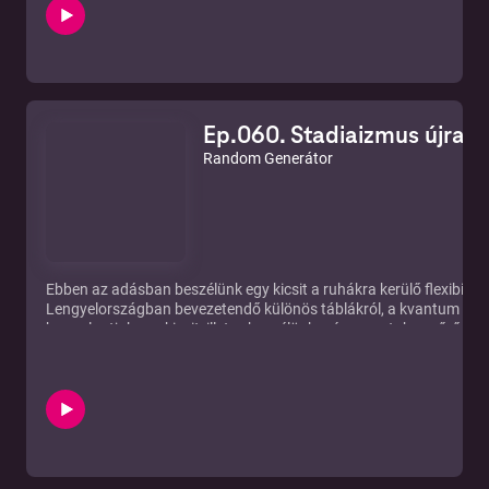
Ep.060. Stadiaizmus újratö
Random Generátor
Ebben az adásban beszélünk egy kicsit a ruhákra kerülő flexibilis e-i
Lengyelországban bevezetendő különös táblákról, a kvantum szá
boncolgatjuk egy kicsit, illetve beszélünk még a youtube szűrő alg
jelenlegi helyzetéről.
https://pcworld.hu/pcwlite/ruhakra-es-viselheto-eszkozokre-kerul
ink-kijelzok-287826.html
https://hvg.hu/tudomany/20201208_lengyelorszag_kozlekedes_r
https://qubit.hu/2020/12/04/kina-elerte-a-kvantumfolenyt
https://pcworld.hu/pcwlite/rad-szol-a-youtube-ha-a-mesterseges-i
serto-a-kommented-287739.html
https://hu.ign.com/google-stadia/63634/news/elindult-a-google-