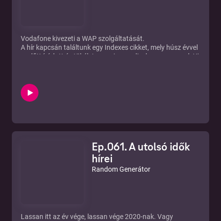
Vodafone kivezeti a WAP szolgáltatását.
A hír kapcsán találtunk egy Indexes cikket, mely húsz évvel
ezelőtt íródott és tökéletesen visszaadja, hogy nem csak
Uj
Péter
újságíró, hanem akár mi is, átlag userek hogyan
képzeltük el 2000-ben a mobiltelefon használatot, a
mobilinternetet.
Nameg, hogy mennyire nem értettük még, hogy egyáltalán
mi az az internet.
Nosztalgiavonat indul 3, 2, 1....
Linkek:
https://444.hu/2020/12/15/ajaj-kivezeti-a-vodafone-a-
wap-ot
Ep.061. A utolsó idők
https://index.hu/tech/mobil/wapup/
hírei
Random Generátor
Lassan itt az év vége, lassan vége 2020-nak. Vagy