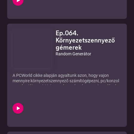
már leánykorában is.
Ep.064.
Környezetszennyező
gémerek
Random Generátor
A
PCWorld
cikke alapján agyaltunk azon, hogy vajon
mennyire környezetszennyező számítógépezni, pc/konzol
vonalon játszani. Vajon ezek a számok mennyire valósak,
mennyire életszerűek - nem lehetne-e akár a számítógépes
játékokat optimalizáltabban elkészíteni, hogy ne kelljen 2-3
évente gépet csélni, a régi alkatrészeket kidobálni és nem
lehet-e olyan hardvert készíteni ami kevesebbet fogyaszt,
kevésbé melegszik...
Vajon a gémer társadalmon múlik a bolygónk
életbenmaradása?
Az adás elején story-ztunk - hogy telt a szilveszter,