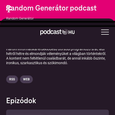
Random Generátor podcast
Random Generátor
Humor
Hobbik
Technológia
Három informatikai érdeklődésű borsodi programozó srác leül
hétről hétre és elmondják véleményüket a világban történtekről.
A kontent nem feltétlenül családbarát, de annál inkább őszinte,
ironikus, szarkasztikus és szókimondó.
RSS
WEB
Epizódok