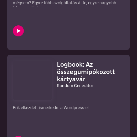
mégsem? Egyre több szolgáltatás áll le, egyre nagyobb
káosz a világban.
Vajon mi lesz a következő? Erik gépe? VAGY A KENYÉR?
Linkek
Google leállás
https://youtu.be/ro-BD3X4fWY
A pornhub kálváriáról nem tudok linket küldeni, mert Nándi
nem adott :(
https://itcafe.hu/hir/amerika_iskola_mobilhack.html
http://androgeek.hu/hir/cdre-elfero-windows-10-telepitot-
keszitett-egy-lelkes-windows-hacker
https://www.hwsw.hu/hirek/62674/centos-rhel-red-hat-
Logbook: Az
enterprise-linux-kivezetes-rocky.html
https://qubit.hu/2020/12/16/a-mesterseges-intelligencia-
összegumipókozott
megjosolja-hogy-megosztasz-e-egy-alhirt-a-kozossegi-
kártyavár
mediaban
Random Generátor
Erik elkezdett ismerkedni a Wordpress-el.