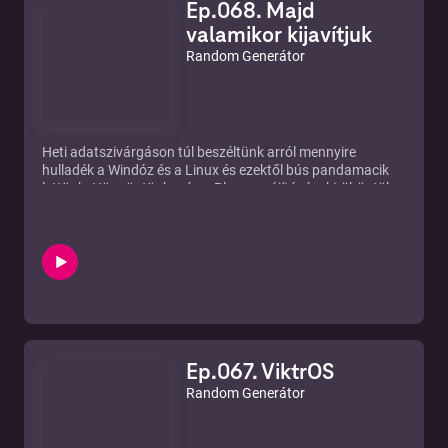
Ep.068. Majd
valamikor kijavítjuk
Random Generátor
Heti adatszivárgáson túl beszéltünk arról mennyire
hulladék a Windóz és a Linux és ezektől bús pandamacik
lettünk. Hüppögtünk még a Plex app újításán, kiröhögtük a
Google-t és a Tesla-t.
Mi más kell egy eredményes héthez?
Linkek:
https://pcworld.hu/pcwlite/kiszivargott-a-77-millios-
taborral-biro-pdf-olvaso-adatbazisa-289547.html
https://pcforum.hu/hirek/23099/evtizedes-kritikus-
sebezhetoseget-talaltak-a-linux-ok-biztonsagi-
alapprogramjaban
https://computerworld.hu/biztonsag/vigyazat-a-windows-
Ep.067. ViktrOS
10-azonnal-osszeomlik-ettol-a-hivatkozastol-289692.html
https://techworld.hu/2021/02/01/atari-jatekokkal-ujitott-
Random Generátor
a-plex/
https://www.gamestar.hu/uzlet/a-google-bedobja-a-
torolkozot-nem-fejlesztenek-stadia-jatekokat-290009.html