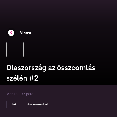
Vissza
Olaszország az összeomlás
szélén #2
Mar 18. | 36 perc
Hírek
Szórakoztató hírek