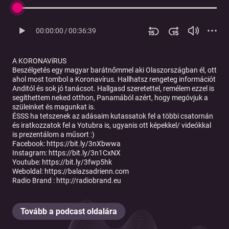
00:00:00
/
00:36:39
A KORONAVíRUS
Beszélgetés egy magyar barátnőmmel aki Olaszországban él, ott
ahol most tombol a Koronavírus. Hallhatsz rengeteg információt
Anditól és sok jó tanácsot. Hallgasd szeretettel, remélem ezzel is
segíthettem neked otthon, Panamából azért, hogy megóvjuk a
szüleinket és magunkat is.
ÉSSS ha tetszenek az adásaim kutassatok fel a többi csatornán
és iratkozzatok fel a Yotubra is, ugyanis ott képekkel/ videókkal
is prezentálom a műsort :)
Facebook:
https://bit.ly/3nXbwwa
Instagram:
https://bit.ly/3n1CxNX
Youtube:
https://bit.ly/3fwp5hk
Weboldal:
https://balazsadrienn.com
Radio Brand :
http://radiobrand.eu
Tovább a podcast oldalára