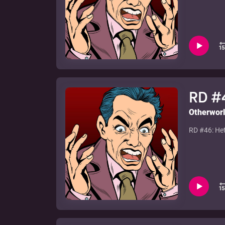
RD #4
Otherwor
RD #46: Het