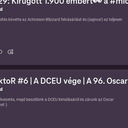
9: Kirúgott 1.900 embert👀 a #mic
ld
pítés követte az Activision-Blizzard felvásárlást és (sajnos!) ez teljesen
ktoR #6 | A DCEU vége | A 96. Osca
ld
lvezetés, majd beszélünk a DCEU kimúlásáról és zárunk az Oscar
el :)