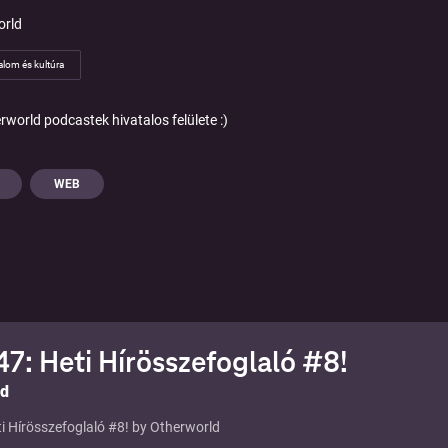
orld
alom és kultúra
rworld podcastek hivatalos felülete :)
WEB
7: Heti Hírösszefoglaló #8!
ld
i Hírösszefoglaló #8! by Otherworld