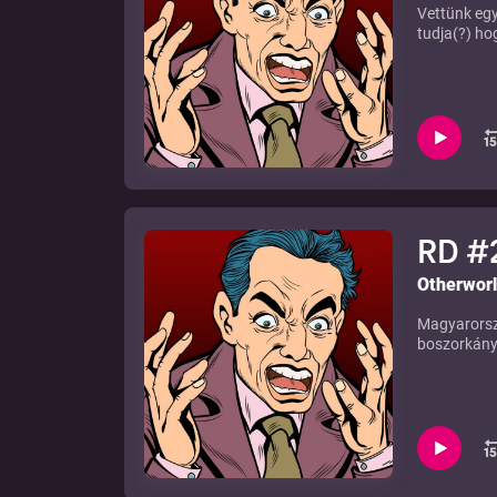
Vettünk egy
tudja(?) ho
RD #2
Otherwor
Magyarorsz
boszorkány