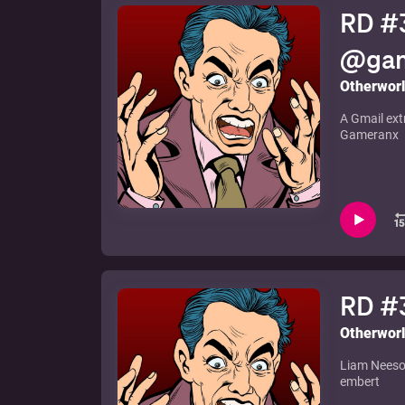
RD #3
@gam
Otherwor
A Gmail ext
Gameranx
RD #3
Otherwor
Liam Neeson
embert