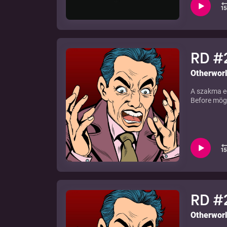
RD #2
Otherwor
A szakma e
Before mögö
RD #2
Otherwor