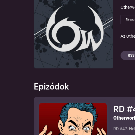
Otherw
Társad
Az Othe
RSS
Epizódok
RD #4
Otherwor
RD #47: Het