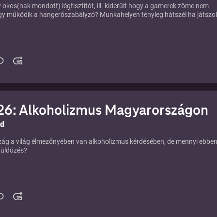
 okos(nak mondott) légtisztítót, ill. kiderült hogy a gamerek zöme nem
gy működik a hangerőszabályzó? Munkahelyen tényleg hátszél ha játszo
6: Alkoholizmus Magyarországon
ld
ág a világ élmezőnyében van alkoholizmus kérdésében, de mennyi ebben
üldözés?