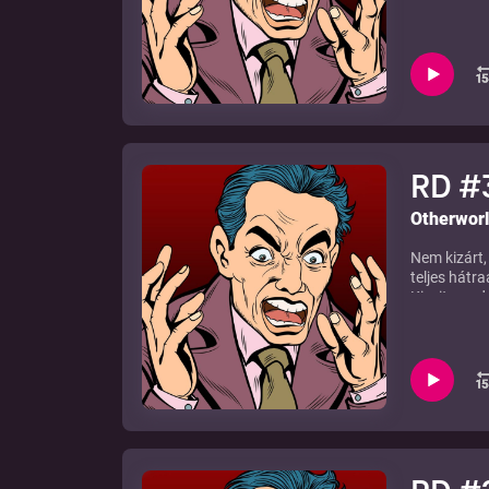
RD #3
Otherwor
Nem kizárt,
teljes hátr
Kicsit gond