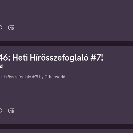
6: Heti Hírösszefoglaló #7!
ld
i Hírösszefoglaló #7! by Otherworld