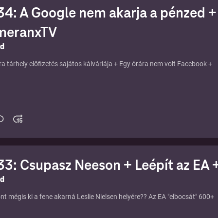
4: A Google nem akarja a pénzed + 
eranxTV
ld
ra tárhely előfizetés sajátos kálváriája + Egy órára nem volt Facebook +
3: Csupasz Neeson + Leépít az E
ld
t mégis ki a fene akarná Leslie Nielsen helyére?? Az EA "elbocsát" 600+