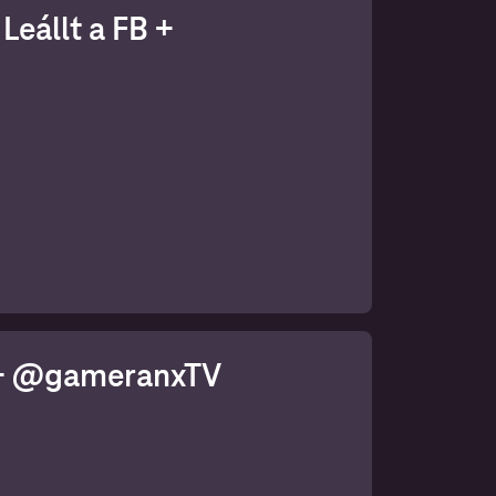
Leállt a FB +
A + @gameranxTV