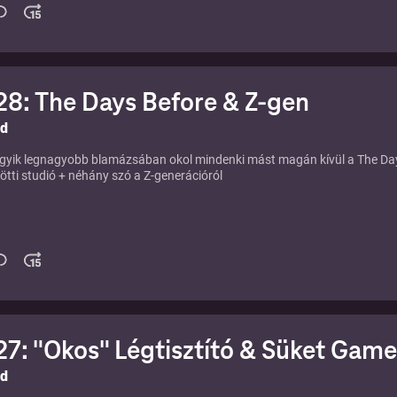
8: The Days Before & Z-gen
ld
gyik legnagyobb blamázsában okol mindenki mást magán kívül a The Da
tti studió + néhány szó a Z-generációról
7: "Okos" Légtisztító & Süket Gam
ld