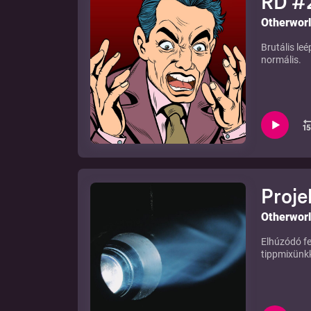
RD #2
Otherwor
Brutális leé
normális.
Proje
Otherwor
Elhúzódó fe
tippmixünkk