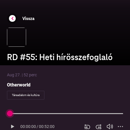
Vissza
RD #55: Heti hírösszefoglaló
Aug 27. | 52 perc
Otherworld
Társadalom és kultúra
00:00:00
/
00:52:00