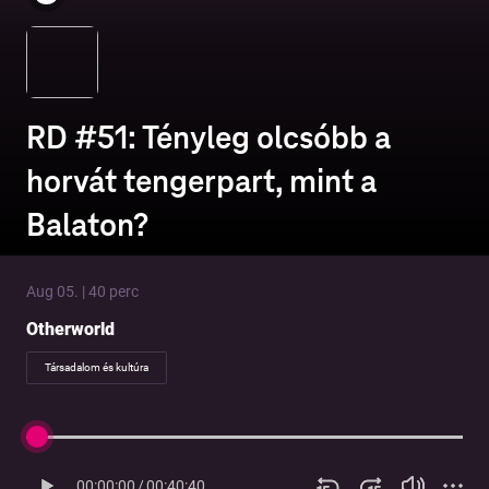
RD #51: Tényleg olcsóbb a
horvát tengerpart, mint a
Balaton?
Aug 05. | 40 perc
Otherworld
Társadalom és kultúra
00:00:00
/
00:40:40