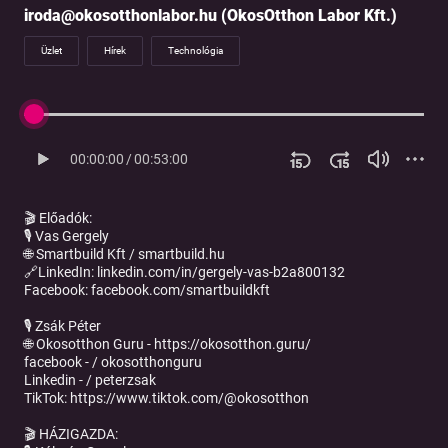
iroda@okosotthonlabor.hu (OkosOtthon Labor Kft.)
Üzlet
Hírek
Technológia
00:00:00
/
00:53:00
🎬 Előadók:
🎙️ Vas Gergely
🌐 Smartbuild Kft / smartbuild.hu
🔗LinkedIn: linkedin.com/in/gergely-vas-b2a800132
Facebook: facebook.com/smartbuildkft
🎙️ Zsák Péter
🌐 Okosotthon Guru - https://okosotthon.guru/
facebook - / okosotthonguru
Linkedin - / peterzsak
TikTok: https://www.tiktok.com/@okosotthon
🎬 HÁZIGAZDA: