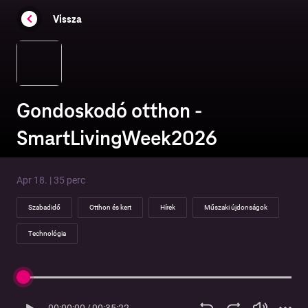
Vissza
Gondoskodó otthon -
SmartLivingWeek2026
Apr 18. | 35 perc
Szabadidő
Otthon és kert
Hírek
Műszaki újdonságok
Technológia