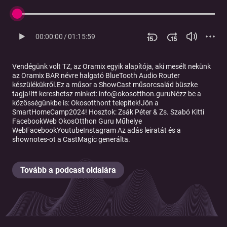
00:00:00
/
01:15:59
Vendégünk volt TZ, az Oramix egyik alapítója, aki mesélt nekünk
az Oramix BAR névre halgató BlueTooth Audio Router
készülékükről.Ez a műsor a ShowCast műsorcsalád büszke
tagja!Itt kereshetsz minket: info@okosotthon.guruNézz be a
közösségünkbe is: Okosotthont telepítek!Jön a
SmartHomeCamp2024! Hosztok: Zsák Péter & Zs. Szabó Kitti
FacebookWeb OkosOtthon Guru Műhelye
WebFacebookYoutubeInstagram Az adás leiratát és a
shownotes-ot a CastMagic generálta.
Tovább a podcast oldalára