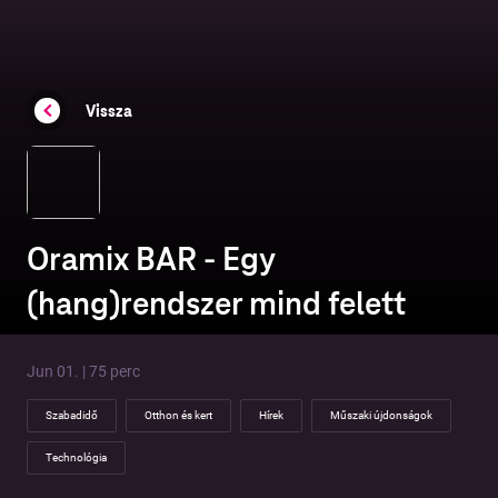
Vissza
Oramix BAR - Egy
(hang)rendszer mind felett
Jun 01. | 75 perc
Szabadidő
Otthon és kert
Hírek
Műszaki újdonságok
Technológia