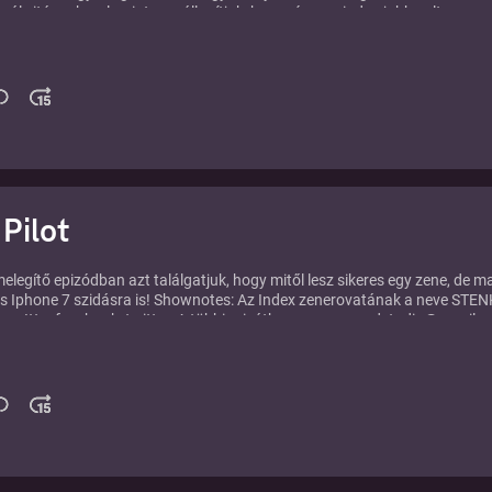
ól vitázunk, valamint megállapítjuk, hogy régen minden jobb volt.
 Pilot
melegítő epizódban azt találgatjuk, hogy mitől lesz sikeres egy zene, de m
is Iphone 7 szidásra is! Shownotes: Az Index zenerovatának a neve STEN
es. Itt a facebook, twitter. A többi privátban a newzoundstudio@gmail.