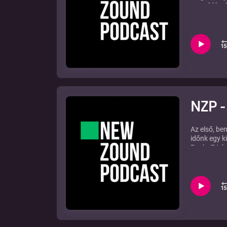
megoldásokr
NZP -
Az első, be
időnk egy k
Zorán 74 év
címen.