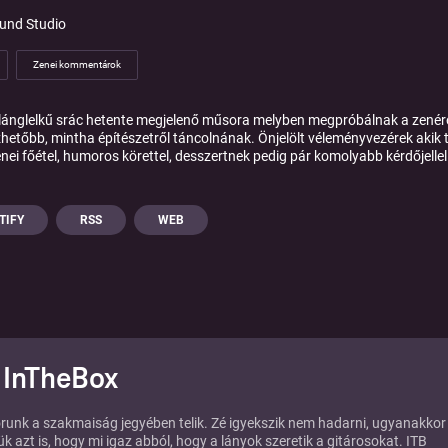
und Studio
Zenei kommentárok
ánglelkű srác hetente megjelenő műsora melyben megpróbálnak a zenéről
ezhetőbb, mintha építészetről táncolnának. Önjelölt véleményvezérek akik
nei főétel, humoros körettel, desszertnek pedig pár komolyabb kérdőjellel
TIFY
RSS
WEB
 InTheBox
unk a szakmaiság jegyében telik. Zé igyekszik nem hadarni, ugyanakkor
k azt is, hogy mi igaz abból, hogy a lányok szeretik a gitárosokat. ITB