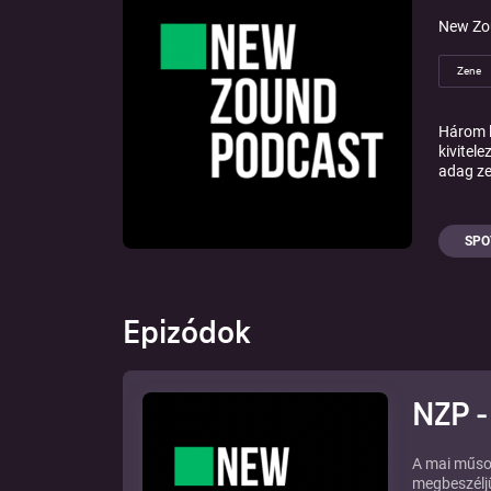
New Zo
Zene
Három l
kivitel
adag ze
SPO
Epizódok
NZP -
A mai műsor
megbeszéljü