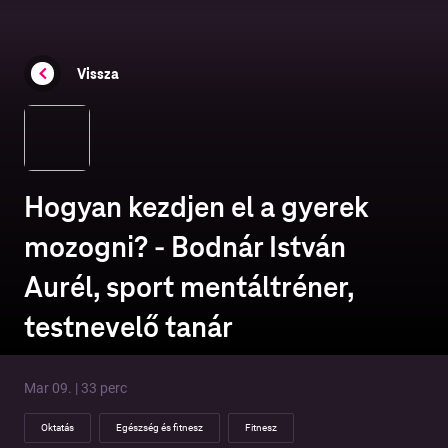
Vissza
Hogyan kezdjen el a gyerek
mozogni? - Bodnár István
Aurél, sport mentáltréner,
testnevelő tanár
Mar 09. | 33 perc
Oktatás
Egészség és fitnesz
Fitnesz