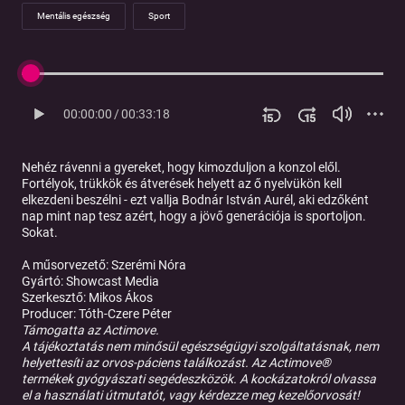
Mentális egészség
Sport
00:00:00
/
00:33:18
Nehéz rávenni a gyereket, hogy kimozduljon a konzol elől.
Fortélyok, trükkök és átverések helyett az ő nyelvükön kell
elkezdeni beszélni - ezt vallja Bodnár István Aurél, aki edzőként
nap mint nap tesz azért, hogy a jövő generációja is sportoljon.
Sokat.
A műsorvezető: Szerémi Nóra
Gyártó: Showcast Media
Szerkesztő: Mikos Ákos
Producer: Tóth-Czere Péter
Támogatta az Actimove.
A tájékoztatás nem minősül egészségügyi szolgáltatásnak, nem
helyettesíti az orvos-páciens találkozást. Az Actimove®
termékek gyógyászati segédeszközök. A kockázatokról olvassa
el a használati útmutatót, vagy kérdezze meg kezelőorvosát!