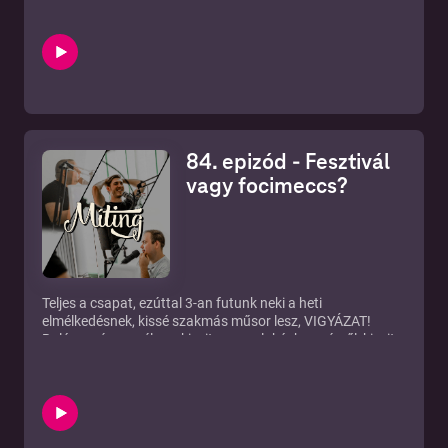
éjszakában? Újra előkapjuk az 500 fős limitet és a
korlátozásokat. A digitális fizetésekről is dumálgatunk,
mert valaki erről kérdezett, szóval lesz most is minden.
84. epizód - Fesztivál
vagy focimeccs?
Teljes a csapat, ezúttal 3-an futunk neki a heti
elmélkedésnek, kissé szakmás műsor lesz, VIGYÁZAT!
Balázs még mesél egy kicsit a nagy lakáskeresésről, kicsit
gasztrozunk is... minőségi kaják, hozzávalók, zöldségek,
gyümölcsök, kertek. Slusszpoénként: kakis kávé! Ismét
erősödik a koronavírus, így beszélünk szomszédainkról és
a nagy vitáról ami a fesztiválok/nagy rendezvények vs.
focimeccsek ügyben pörög mostanság. A végére
sorozatozunk is, szóval lesz minden.