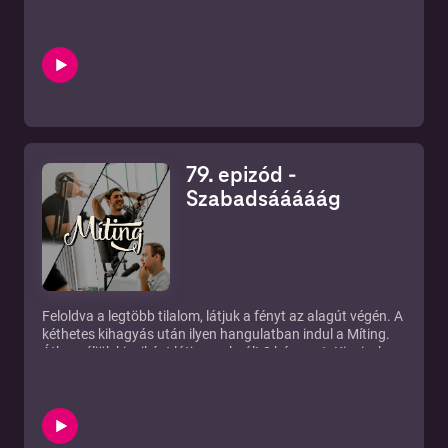
beszélgetünk, akinek egyik szerzeményét Magyarország
TV nézői esténként hallhatják, de hazai producerként
sikerült már Billboard listára kerülni, zenélni az Ultra Miami
Fesztiválon és persze kb. napi szinten kapcsolatban lenni
olyan nagyágyúkkal, mint pl. Armin Van Buuren. Füleljetek
bele egy izgalmas út, egy érdekes karrier főbb állomásaiba.
79. epizód -
Szabadsááááág
Feloldva a legtöbb tilalom, látjuk a fényt az alagút végén. A
kéthetes kihagyás után ilyen hangulatban indul a Míting.
Átbeszéljük ki miként látja az elmúlt 2 hónapot. Ki mivel
lett, több, kevesebb, okosabb, bölcsebb.