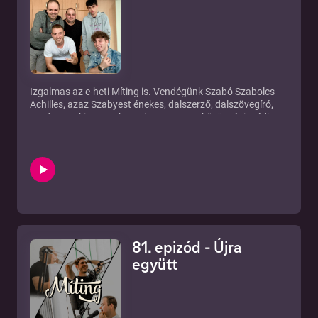
Izgalmas az e-heti Míting is. Vendégünk Szabó Szabolcs
Achilles, azaz Szabyest énekes, dalszerző, dalszövegíró,
producer, aki egyesek szerint a magyar közösségi média
egyik legtudatosabb felhasználójának számít. Karrierjét a
különböző közösségi média oldalakra támaszkodva
építette fel, mára már az egyik legismertebb magyar
közösségi média szereplővé vált. Melyik platformot
használva lehet ma boldogulni a neten? Zenei vagy
közösségi médiás karrier? Tinisztár vagy vállalkozó?
Ismerjétek meg az e-heti Mítingben.
81. epizód - Újra
együtt