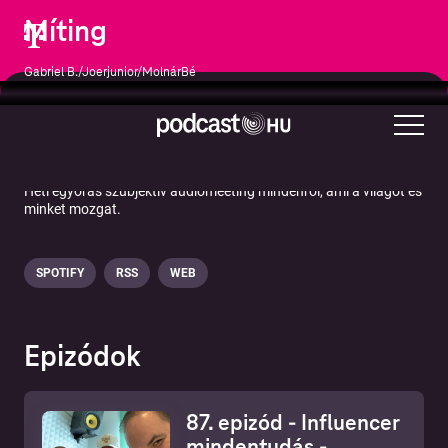
Míting
Gabriel B./Joerjunior/MolnárBé
Társadalom és kultúra
Heti egyórás szubjektív audiomeeting mindenről, ami a világot és
minket mozgat.
SPOTIFY
RSS
WEB
Epizódok
87. epizód - Influencer
mindentudás -