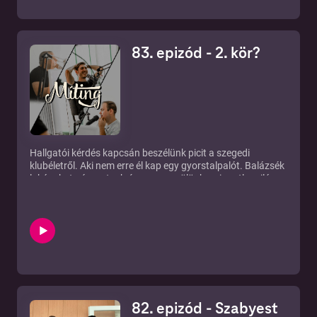
83. epizód - 2. kör?
Hallgatói kérdés kapcsán beszélünk picit a szegedi
klubéletről. Aki nem erre él kap egy gyorstalpalót. Balázsék
lakásokat nézegetnek, így megmerülünk az ingatlanvilág
bugyrában is, majd koronázunk is picit, ugyanis kanyarba
ért a 2. felvonás a jelek szerint. Ehhez kapcsolódva szóba
kerül a hazai turizmus, a lehúzások és túlárazott
vendéglátás.
82. epizód - Szabyest