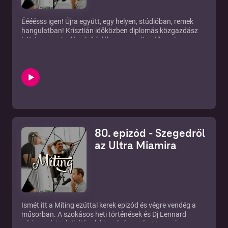
Éééésss igen! Újra együtt, egy helyen, stúdióban, remek
hangulatban! Krisztián időközben diplomás közgazdász
lett, így a mai adás első felében egy online államvizsga
rejtelmeiben kalauzolunk el, majd szó esik egy tőlünk talán
idegen témáról: a pályaválasztásról. Majd elmélkedünk
picit az influenszerek hitelességén, elvégre Krisztián
szakdogájának is témája volt, aztán picit generációs
kérdéseket is feszegetünk, hogy a mai gyerkőcök mit
keresnek a neten.
80. epizód - Szegedről
az Ultra Miamira
Ismét itt a Míting ezúttal kerek epizód és végre vendég a
műsorban. A szokásos heti történések és Dj Lennard
párkeresési taktikájának kivesézése után Myon-al