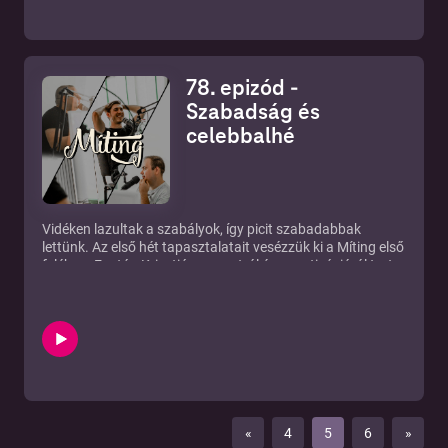
78. epizód -
Szabadság és
celebbalhé
Vidéken lazultak a szabályok, így picit szabadabbak
lettünk. Az első hét tapasztalatait vesézzük ki a Míting első
felében. Ezután Krisztián a sportról és a motivációról tart
kiselőadást, az utolsó harmadra pedig a hét celebbalhéját
vesézzük ki, amelyben ismert szerzők igényeltek
támogatást és ez Majkának nem tetszett. Picit szakmai
lesz a szakasz, vigyázat! Ezek vagyunk a héten!
«
4
5
6
»