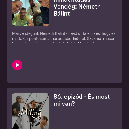
Vendég: Németh
Bálint
Mai vendégünk Németh Bálint - head of talent - és, hogy ez
mit takar pontosan a mai adásból kiderül. Szakmai műsor
lesz ez is, csak kicsit másként. Belekukkanhattok az
influencerek, szponzorációk és megjelenések világába egy
szakértő szemével.
86. epizód - És most
mi van?