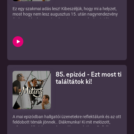
Ez egy szakmai adás lesz! Kibeszéljük, hogy mi a helyzet,
most hogy nem lesz augusztus 15. után nagyrendezvény
és, hogy tényleg menjenek-e visssza a szórakoztatóipar
szereplői "kapálni". Ilyen és ehhez hasonló megfejtések, a
végén a szokásos sorozatos, filmes tippekkel.
85. epizód - Ezt most ti
találtátok ki!
A mai epizódban hallgatói üzenetekre reflektálunk és az ott
feldobott témák jönnek.. Diákmunka! Ki mit melózott,
milyen emlékeink vannak ezzel kapcsolatban. Balhék a
buliban? Miként kóstoltak be minket a vendégek az