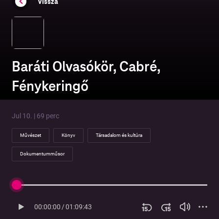
Vissza
Baráti Olvasókör, Cabré,
Fénykeringő
Jul 10. | 69 perc
Művészet
Könyv
Társadalom és kultúra
Dokumentumműsor
00:00:00
/
01:09:43