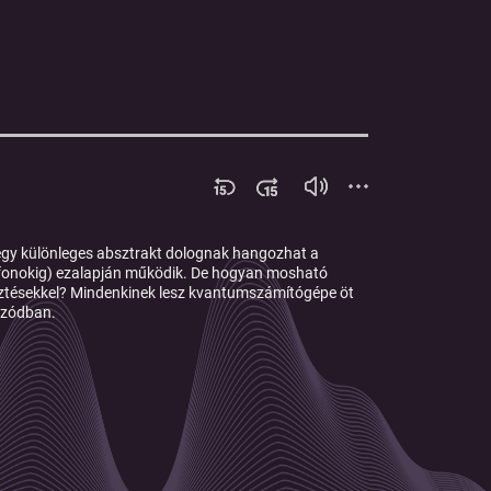
egy különleges absztrakt dolognak hangozhat a
elefonokig) ezalapján működik. De hogyan mosható
esztésekkel? Mindenkinek lesz kvantumszámítógépe öt
pizódban.