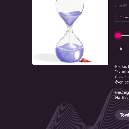
Jan 30. 
Tudom
Elérkez
“kvantu
össze a
éven be
Beszél
Háttérz
Tová