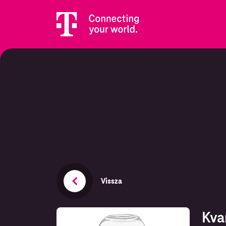
Vissza
Kva