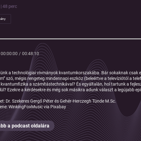
| 48 perc
ány
00:00:00
/
00:48:10
tünk a technológiai vívmányok kvantumkorszakába. Bár sokaknak csak 
m” szó, mégis rengeteg mindennapi eszköz (beleértve a televíziótól a t
 kvantumfizika a számítástechnikával? És egyáltalán, hol tartunk a fejl
lül? Ezekre a kérdésekre és még sok másikra adunk választ a legújabb e
get: Dr. Szekeres Gergő Péter és Gehér-Herczegh Tünde M.Sc.
ene: WinkingFoxMusic via Pixabay
bb a podcast oldalára