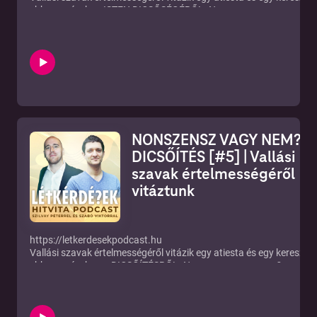
ebben a részben ISTEN DICSŐSÉGÉRŐL. Nonszensz vagy nem?
YOUTUBE:
https://www.youtube.com/channel/UCf3MsT8zWl7T185b6KzP7
ÍRJ NEKÜNK: letkerdesekpodcast@gmail.com!
NONSZENSZ VAGY NEM? –
DICSŐÍTÉS [#5] | Vallási
szavak értelmességéről
vitáztunk
https://letkerdesekpodcast.hu
Vallási szavak értelmességéről vitázik egy atiesta és egy keresztén
ebben a részben a DICSŐÍTÉSRŐL. Nonszensz vagy nem?
YOUTUBE:
https://www.youtube.com/channel/UCf3MsT8zWl7T185b6KzP7
ÍRJ NEKÜNK: letkerdesekpodcast@gmail.com!