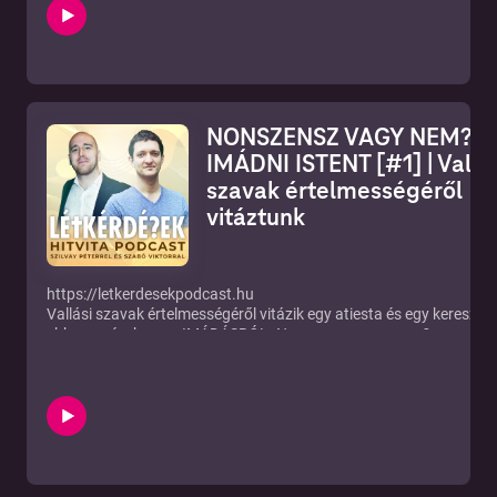
NONSZENSZ VAGY NEM? –
IMÁDNI ISTENT [#1] | Vallá
szavak értelmességéről
vitáztunk
https://letkerdesekpodcast.hu
Vallási szavak értelmességéről vitázik egy atiesta és egy keresztén
ebben a részben az IMÁDÁSRÓL. Nonszensz vagy nem?
YOUTUBE:
https://www.youtube.com/channel/UCf3MsT8zWl7T185b6KzP7
ÍRJ NEKÜNK: letkerdesekpodcast@gmail.com!