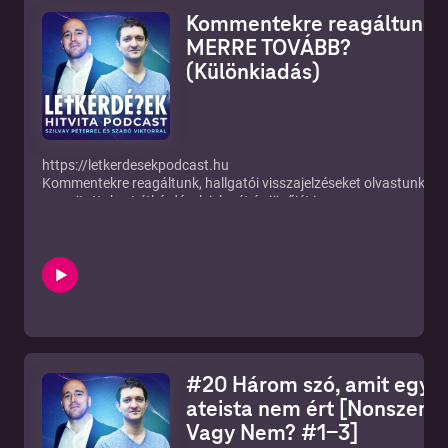
Kommentekre reagáltunk |
MERRE TOVÁBB?
(Különkiadás)
https://letkerdesekpodcast.hu
Kommentekre reagáltunk, hallgatói visszajelzéseket olvastunk, és
megvitattuk a Létkérdések jelenét és jövőjét is.
YOUTUBE:
https://www.youtube.com/channel/UCf3MsT8zWl7T185b6KzP7
ÍRJ NEKÜNK: letkerdesekpodcast@gmail.com!
TARTALOM:
(0:00) Melyik nagyobb: a szeretet vagy az igazság?
(7:48) Isten felelőssége a bűnbeesésben
(18:59) Nonszensz vagy nem visszajelzés
(21:28) Van vagy nincs objekvtív morál
(22:28) Merre tovább Létkérdések? Ateista YouTube csatornák
#20 Három szó, amit egy
(28:54) Katolikus kommentek
ateista nem ért [Nonszens
Facebook csoportok, ahol megtalálhatsz minket:
Vagy Nem? #1-3]
Keresztény - ateista vitacsoport 2.0 -