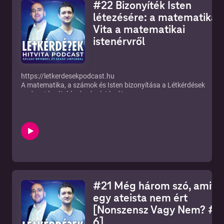
#22 Bizonyíték Isten
létezésére: a matematika? 
Vita a matematikai
istenérvről
https://letkerdesekpodcast.hu
A matematika, a számok és Isten bizonyítása a Létkérdések
podcast legújabb részének témája.
YOUTUBE:
https://www.youtube.com/channel/UCf3MsT8zWl7T185b6KzP7
ÍRJ NEKÜNK: letkerdesekpodcast@gmail.com!
TARTALOM:
(0:00) Intro
(5:00) Mi az hogy matek végülis?
(10:30) Matematikai istenérv
(19:51) Csak szerencsés véletlen?
(24:22) 1 + 1 NEM BIZTOS, HOGY 2!
#21 Még három szó, amit
(26:41) A matek túl erős
(32:19) Az univerzum nyelve a matematika
egy ateista nem ért
[Nonszensz Vagy Nem? #4
Források:
6]
Rényi Alfréd: Dialógusok a matematikáról –