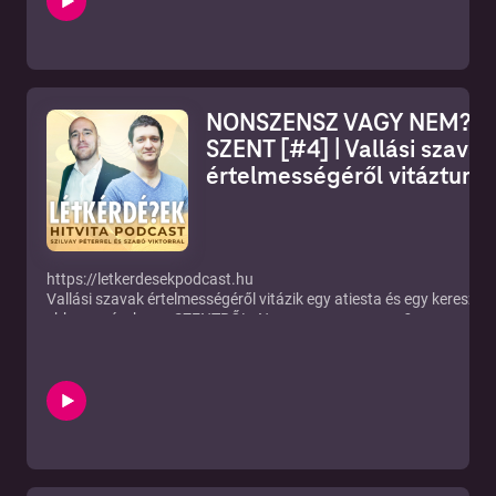
NONSZENSZ VAGY NEM? –
SZENT [#4] | Vallási szavak
értelmességéről vitáztunk
https://letkerdesekpodcast.hu
Vallási szavak értelmességéről vitázik egy atiesta és egy keresztén
ebben a részben a SZENTRŐL. Nonszensz vagy nem?
YOUTUBE:
https://www.youtube.com/channel/UCf3MsT8zWl7T185b6KzP7
ÍRJ NEKÜNK: letkerdesekpodcast@gmail.com!