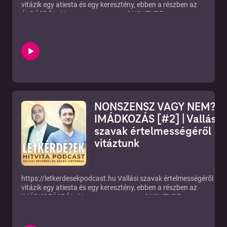
vitázik egy atiesta és egy keresztény, ebben a részben az
ÁLDÁSRÓL. Nonszensz vagy nem? YOUTUBE:
https://www.youtube.com/channel/UCf3MsT8zWl7T185b6KzP7
ÍRJ NEKÜNK: letkerdesekpodcast@gmail.com!
NONSZENSZ VAGY NEM? –
IMÁDKOZÁS [#2] | Vallási
szavak értelmességéről
vitáztunk
https://letkerdesekpodcast.hu Vallási szavak értelmességéről
vitázik egy atiesta és egy keresztény, ebben a részben az
IMÁDKOZÁSRÓL. Nonszensz vagy nem? YOUTUBE:
https://www.youtube.com/channel/UCf3MsT8zWl7T185b6KzP7
ÍRJ NEKÜNK: letkerdesekpodcast@gmail.com!