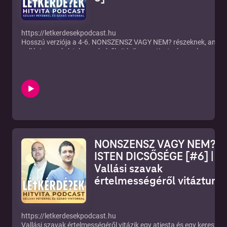
https://mek.oszk.hu/00800/00856/html/
https://letkerdesekpodcast.hu
Hosszú verziója a 4-6. NONSZENSZ VAGY NEM? részeknek, amib
vallási szavak értelmességéről vitázik egy atiesta és egy keresztén
YOUTUBE:
https://www.youtube.com/channel/UCf3MsT8zWl7T185b6KzP7
ÍRJ NEKÜNK: letkerdesekpodcast@gmail.com!
TARTALOM:
(0:00) SZENT
(11:55) DICSŐÍTÉS
(25:42) ISTEN DICSŐSÉGE
NONSZENSZ VAGY NEM? –
ISTEN DICSŐSÉGE [#6] |
Vallási szavak
értelmességéről vitáztunk
https://letkerdesekpodcast.hu
Vallási szavak értelmességéről vitázik egy atiesta és egy keresztén