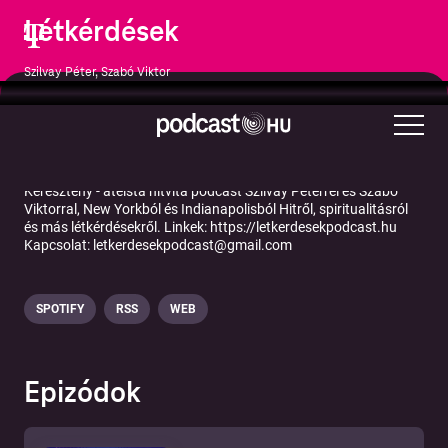
Létkérdések
Szilvay Péter, Szabó Viktor
Vallás és spiritualitás
Tudomány
Keresztény - ateista hitvita podcast Szilvay Péterrel és Szabó
Viktorral, New Yorkból és Indianapolisból Hitről, spiritualitásról
és más létkérdésekről. Linkek: https://letkerdesekpodcast.hu
Kapcsolat: letkerdesekpodcast@gmail.com
SPOTIFY
RSS
WEB
Epizódok