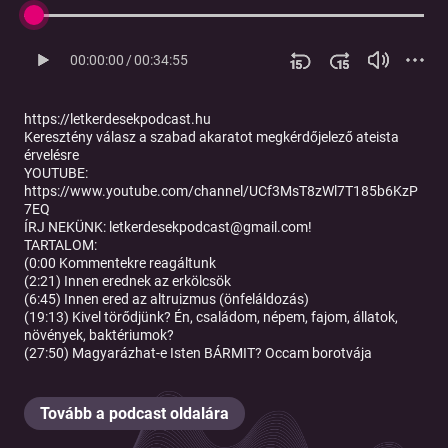
00:00:00
/
00:34:55
https://letkerdesekpodcast.hu
Keresztény válasz a szabad akaratot megkérdőjelező ateista
érvelésre
YOUTUBE:
https://www.youtube.com/channel/UCf3MsT8zWl7T185b6KzP
7EQ
ÍRJ NEKÜNK: letkerdesekpodcast@gmail.com!
TARTALOM:
(0:00 Kommentekre reagáltunk
(2:21) Innen erednek az erkölcsök
(6:45) Innen ered az altruizmus (önfeláldozás)
(19:13) Kivel törődjünk? Én, családom, népem, fajom, állatok,
növények, baktériumok?
(27:50) Magyarázhat-e Isten BÁRMIT? Occam borotvája
Tovább a podcast oldalára