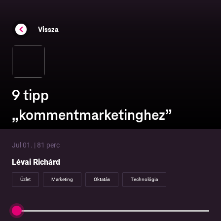
Vissza
9 tipp
„kommentmarketinghez”
Jul 01. | 81 perc
Lévai Richárd
Üzlet
Marketing
Oktatás
Technológia