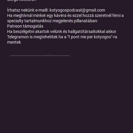
Írhatsz nekünk e-mailt: kotyogospodcast@gmail.com
Ha meghívnál minket egy kávéra és ezzel hozzá szeretnél férni a
specialty tartalmunkhoz megjelenés pillanatában:
Patreon támogatás
Ha beszélgetni akartok velünk és hallgatótársaitokkal akkor
Telegramon is megtehetitek ha a "t pont me per kotyogos"-ra
mentek.
Tovább a podcast oldalára
© 2026 Magyar Telekom Nyrt.
Cookie policy
Cookie beállítások
Felhasználási feltételek