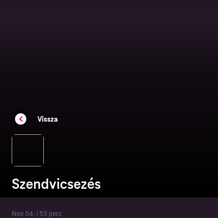
Vissza
Szendvicsezés
Nov 04. | 53 perc