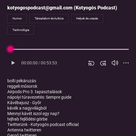
kotyogospodcast@gmail.com (Kotyogós Podcast)
Humor
Társadalom és kultúra
Helyek és utazás
Technológia
00:00:00
/
00:53:53
bolti pékáruzás
reggeli műsorok
Airpods Pro 3. tapasztalások
nápolyi túravezetés: Sempre guide
Kávébajusz
- Győr
kávék a nagyvilágból
Mennyi kávét iszol egy nap?
tejhab fejlődési görbe
Twitterünk - Kotyogós podcast official
Antenna twitteren
Gergő twitteren