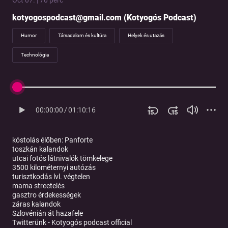
Oct 07. | 70 perc
kotyogospodcast@gmail.com (Kotyogós Podcast)
Humor
Társadalom és kultúra
Helyek és utazás
Technológia
00:00:00
/
01:10:16
kóstolás élőben:
Panforte
toszkán kalandok
utcai fotós látnivalók tömkelege
3500 kilométernyi autózás
turisztkodás lvl. végtelen
mama streetelés
gasztro érdekességek
záras kalandok
Szlovénián át hazafele
Twitterünk - Kotyogós podcast official