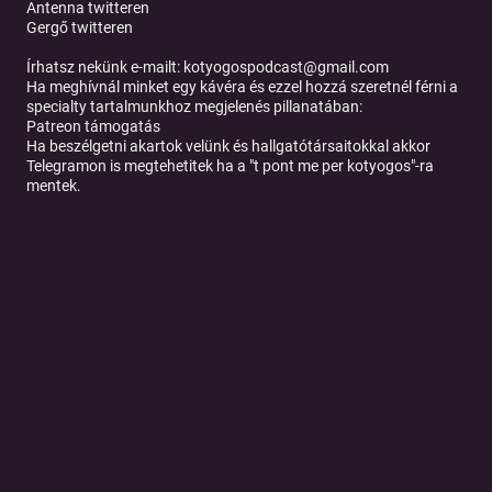
Antenna twitteren
Gergő twitteren
Írhatsz nekünk e-mailt: kotyogospodcast@gmail.com
Ha meghívnál minket egy kávéra és ezzel hozzá szeretnél férni a
specialty tartalmunkhoz megjelenés pillanatában:
Patreon támogatás
Ha beszélgetni akartok velünk és hallgatótársaitokkal akkor
Telegramon is megtehetitek ha a "t pont me per kotyogos"-ra
mentek.
Tovább a podcast oldalára
© 2026 Magyar Telekom Nyrt.