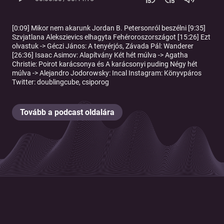
[0:09] Mikor nem akarunk Jordan B. Petersonról beszélni [9:35]
Szvjatlana Alekszievics elhagyta Fehéroroszországot [15:26] Ezt
olvastuk -> Géczi János: A tenyérjós, Závada Pál: Wanderer
[26:36] Isaac Asimov: Alapítvány Két hét múlva -> Agatha
Christie: Poirot karácsonya és A karácsonyi puding Négy hét
múlva -> Alejandro Jodorowsky: Incal Instagram: Könyvpáros
Twitter: doublingcube, csiporog
Tovább a podcast oldalára
© 2026 Magyar Telekom Nyrt.