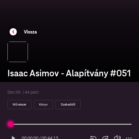
Vissza
Isaac Asimov - Alapítvány #051
Dec 09. | 44 perc
Művészet
Könyv
Szabadidő
00:00:00
/
00:44:15