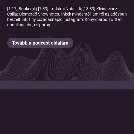
[1:17] Booker-díj [7:39] Irodalmi Nobel-díj [18:39] Kleinheincz
Csilla: Ólomerdő Shownotes, linkek mindenről, amiről az adásban
beszéltünk: tiny.cc/adasnaplo Instagram: Könyvpáros Twitter:
doublingcube, csiporog
Tovább a podcast oldalára
© 2026 Magyar Telekom Nyrt.
Cookie policy
Cookie beállítások
Felhasználási feltételek
Adatkezelési tájékoztató