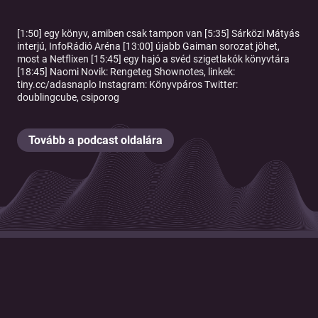
[1:50] egy könyv, amiben csak tampon van [5:35] Sárközi Mátyás
interjú, InfoRádió Aréna [13:00] újabb Gaiman sorozat jöhet,
most a Netflixen [15:45] egy hajó a svéd szigetlakók könyvtára
[18:45] Naomi Novik: Rengeteg Shownotes, linkek:
tiny.cc/adasnaplo Instagram: Könyvpáros Twitter:
doublingcube, csiporog
Tovább a podcast oldalára
© 2026 Magyar Telekom Nyrt.
Cookie policy
Cookie beállítások
Felhasználási feltételek