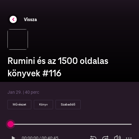
Vissza
Rumini és az 1500 oldalas
könyvek #116
Jan 29. | 40 perc
Művészet
Könyv
Szabadidő
00:00:00
/
00:40:45