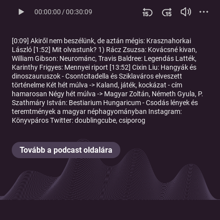
00:00:00
/
00:30:09
[0:09] Akiről nem beszélünk, de aztán mégis: Krasznahorkai
László [1:52] Mit olvastunk? 1) Rácz Zsuzsa: Kovácsné kivan,
William Gibson: Neurománc, Travis Baldree: Legendás Latték,
Karinthy Frigyes: Mennyei riport [13:52] Cixin Liu: Hangyák és
dinoszauruszok - Csontcitadella és Sziklaváros elveszett
történelme Két hét múlva -> Kaland, játék, kockázat - cím
hamarosan Négy hét múlva -> Magyar Zoltán, Németh Gyula, P.
Szathmáry István: Bestiarium Hungaricum - Csodás lények és
teremtmények a magyar néphagyományban Instagram:
Könyvpáros Twitter: doublingcube, csiporog
Tovább a podcast oldalára