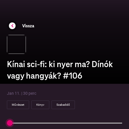
Vissza
Kínai sci-fi: ki nyer ma? Dínók
vagy hangyák? #106
Jan 11. | 30 perc
Művészet
Könyv
Szabadidő