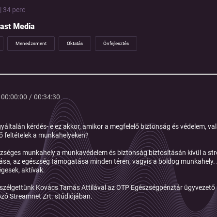
| 34 perc
ast Media
Menedzsment
Oktatás
Önfejlesztés
00:00:00
/
00:34:30
yáltalán kérdés- e ez akkor, amikor a megfelelő biztonság és védelem,
ő feltételek a munkahelyeken?
zséges munkahely a munkavédelem és biztonság biztosításán kívül a str
tása, az egészség támogatása minden téren, vagyis a boldog munkahely. A
gesek, aktívak.
eszélgettünk Kovács Tamás Attilával az OTP Egészségpénztár ügyvezető 
ozó Streamnet Zrt. stúdiójában.