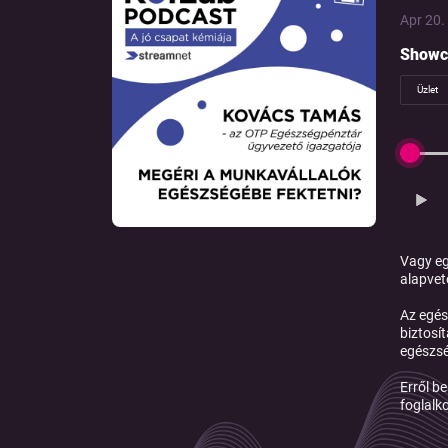
Apr 20. 
Showc
Üzlet
Vagy eg
alapvet
Az egés
biztosí
egészsé
Erről b
foglalk