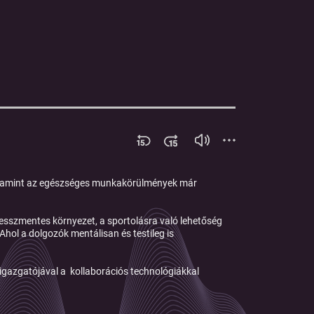
 valamint az egészséges munkakörülmények már
esszmentes környezet, a sportolásra való lehetőség
hol a dolgozók mentálisan és testileg is
igazgatójával a kollaborációs technológiákkal