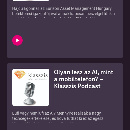
Hajdu Egonnal, az Eurizon Asset Management Hungary
befektetési igazgatójával annak kapcsán beszélgettünk a
globális és a hazai gazdasági aktualitásokról, hogy az
Eurizon Arany Alapok Részalapja kapta a Legjobb Árupiaci
Alap díját a Privátbankár.hu Klasszis 2026 díjkiosztón.
Olyan lesz az AI, mint
a mobiltelefon? –
Klasszis Podcast
Lufi vagy nem lufi az AI? Mennyire reálisak a nagy
techcégek értékelései, és hova futhat ki ez az egész
történet?Hatalmasat fordult a világ a magyar gazdaság
megítélésében, de meddig tarthat ki az optimista hangulat,