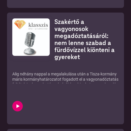
Szakértő a
vagyonosok
megadóztatásáról:
nem lenne szabad a
fürdővízzel kiönteni a
gyereket
Alig néhány nappal a megalakulása után a Tisza-kormány
máris kormányhatározatot fogadott el a vagyonadóztatás
feltételeinek meghatározásáról és a bizalmi vagyonkezelés
adómentességének megszüntetéséről. Kármán András
pénzügyminiszternek június 5-ig kell kidolgoznia a részletes
szabályokat.Ennek apropóján jártuk körül az Apelso
Wealth Management cégtársával a két területet.
Vendégünk ismertette, hogy hol volt vagyonadó a világban
és hol van most, a be- és a kivezetéseknek mik voltak az
indokai, mekkora kulcsai vannak az érvényben lévő
vagyonadóknak, mennyi bevétele lehet ebből a