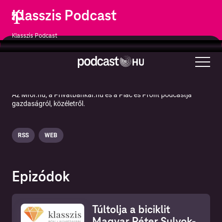
Klasszis Podcast
Klasszis Podcast
Üzlet
Az Mfor.hu, a Privátbankár.hu és a Piac és Profit podcastja
gazdaságról, közéletről.
RSS
WEB
Epizódok
Túltolja a biciklit
Magyar Péter Sulyok-