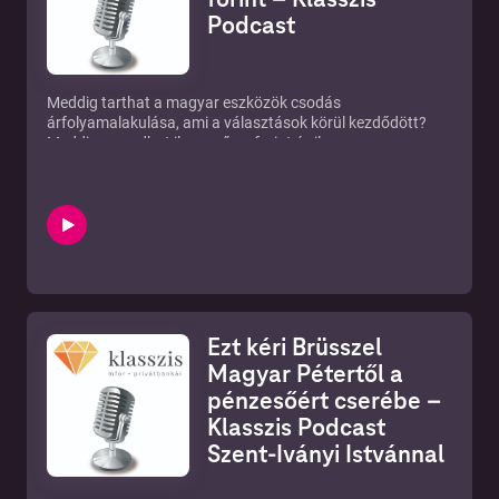
Podcast
Meddig tarthat a magyar eszközök csodás
árfolyamalakulása, ami a választások körül kezdődött?
Meddig maradhat ilyen erős a forint és ilyen magas a
forintkamat? Kiknek fájhat, hat túl izmos a devizánk?
Drágulnak-e még tovább a magyar ingatlanok? Még a
drága energia is jobb annál, mintha egyáltalán nincs
energia. A Klasszis Podcastban ezúttal a HOLD Alapkezelő
portfólió-menedzsereit kérdeztük.
Ezt kéri Brüsszel
Magyar Pétertől a
pénzesőért cserébe –
Klasszis Podcast
Szent-Iványi Istvánnal