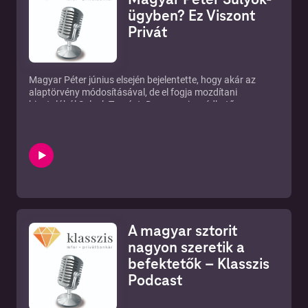
ügyben? Ez Viszont
Privát
Magyar Péter június elsején bejelentette, hogy akár az
alaptörvény módosításával, de el fogja mozdítani
hivatalából Sulyok Tamást. De mennyire védhető az
államfő elleni támadássorozat, és mit szól majd ehhez a
Nyugat, amely eddig a tenyerén hordozza az új magyar
kormányfőt? Továbbá: mit keresett Magyar Péter egy
berlini rendőrmotor nyergében? Felpörög-e végre a GDP,
lesznek-e megszorítások, és kell-e nekünk valójában védett
benzinár? És miközben itthon Szoboszlai Dominik
hétmilliós táskát villantott, a tengerentúlon kezdődik a foci-
vb – ezúttal is a magyar válogatott nélkül.Erről is
vitatkozott a Klasszis Média hangsúlyozottan szubjektív
A magyar sztorit
műsora, az Ez Viszont Privát e heti adásában Herman
Bernadett vezető szerkesztő, Wéber Balázs vezető
nagyon szeretik a
szerkesztő és Király Béla újságíró.
befektetők – Klasszis
Podcast