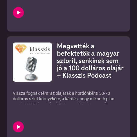
lezajlott. A társadalomban eközben óriási igény látszik az
elszámoltatásra. De mennyire lehet sikeres a korruptnak
tartott politikusok, oligarchák bíróság elé állítása, a kétes
utakon szerzett vagyonok visszaszerzése? Ezekről a
kérdésekről is vitázott az Ez Viszont Privát mostani
adásában Herman Bernadett főmunkatárs, valamint Imre
Lőrinc és Litván Dániel újságíró.
Megvették a
befektetők a magyar
sztorit, senkinek sem
jó a 100 dolláros olajár
– Klasszis Podcast
Vissza fognak térni az olajárak a hordónkénti 50-70
dolláros szint környékére, a kérdés, hogy mikor. A piac
szerint 2027-ben már eljöhet ez a pillanat – mondta a
Klasszis Podcast legújabb epizódjában Vince Péter, az
MBH Befektetési Bank Advisory Desk vezetője. Hiába az
iráni háború és a geopolitikai kockázatok, újabb csúcsokra
törnek a tőzsdék, ráadásul a magyar eszközök különösen
vonzóvá váltak a Tisza kétharmados győzelme óta.