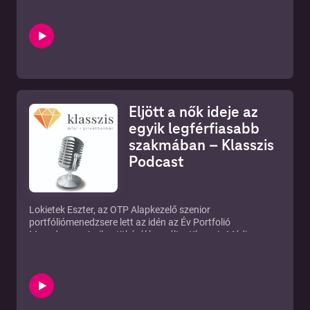
és mire kell figyelni?Ezekről a kérdésekről is beszélgettünk
a Klasszis Podcastban Munkácsi Dáviddal, a Generali
Investment CEE magyarországi fióktelepének kiemelt
portfóliómenedzserével.
Eljött a nők ideje az
egyik legférfiasabb
szakmában – Klasszis
Podcast
Lokietek Eszter, az OTP Alapkezelő szenior
portfóliómenedzsere lett az idén az Év Portfolió
Menedzsere. A siker titkáról beszélt a Klasszis Média
podcastjában.