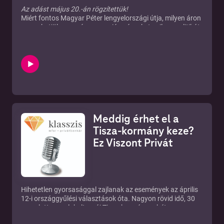
Az adást május 20.-án rögzítettük!
Miért fontos Magyar Péter lengyelországi útja, milyen áron
szerezhetjük meg végre az uniós pénzeket, milyen politikát
visz majd a Tisza-kormány az EU-ban, és miért nőtt meg a
tűzszünet esélye az ukrajnai háborúban? Erről és egyéb
aktuális külpolitikai kérdések hátteréről is beszélt a
Klasszis Podcastban Szent-Iványi István. A külpolitikai
szakértőt Wéber Balázs külpolitikai újságíró, a
Privátbankár és az Mfor vezető szerkesztője kérdezte.
Meddig érhet el a
Tisza-kormány keze?
Ez Viszont Privát
Hihetetlen gyorsasággal zajlanak az események az április
12-i országgyűlési választások óta. Nagyon rövid idő, 30
nap alatt megalakult az új Tisza-kormány, a héten a
miniszterek meghallgatása és az első kormányülés is