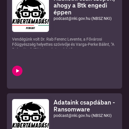
ahogy a Btk engedi
Nemzetbiztonsági Szakszolgálat Nemzeti Kibervédelmi
éppen
Intézet
Web:
https://nki.gov.hu
podcast@nki.gov.hu (NBSZ NKI)
Email:
podcast@nki.gov.hu
Facebook:
https://facebook.com/nki.gov.hu/
Instagram:
https://instagram.com/nki.gov.hu/
Zene © Dudás Tamás
Vendégünk volt Dr. Rab Ferenc Levente, a Fővárosi
Főügyészség helyettes szóvivője és Varga-Perke Bálint, "A
Buherátor", IT biztonsági szakértő
Buherátor munkahelye:
Silent Signal Kft.
Mit mond a jogszabály?
NCSC guide cégeknek
Nemzetbiztonsági Szakszolgálat Nemzeti Kibervédelmi
Intézet
Web:
https://nki.gov.hu
Email:
podcast@nki.gov.hu
Facebook:
https://facebook.com/nki.gov.hu/
Adataink csapdában -
Instagram:
https://instagram.com/nki.gov.hu/
Zene © Dudás Tamás
Ransomware
podcast@nki.gov.hu (NBSZ NKI)