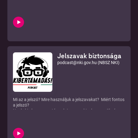
Phishing kisfilm
Célzott adathalászat
Nemzetbiztonsági Szakszolgálat Nemzeti Kibervédelmi
Intézet
Web:
https://nki.gov.hu
Email:
podcast@nki.gov.hu
Facebook:
https://facebook.com/nki.gov.hu/
Instagram:
https://instagram.com/nki.gov.hu/
Jelszavak biztonsága
Zene © Dudás Tamás
podcast@nki.gov.hu (NBSZ NKI)
Mi az a jelszó? Mire használjuk a jelszavakat? Miért fontos
a jelszó?
Na de ki akarna megtámadni engem, kinek van szüksége
az én adataimra?
Mit jelent az, hogy egy jelszó gyenge vagy erős?
Támadási technikák: szótár alapú, brute force.
Milyen a jó (erős) jelszó?