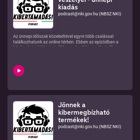
kiadás
podcast@nki.gov.hu (NBSZ NKI)
Az ünnepi időszak közeledtével egyre több csalással
találkozhatunk az online térben. Ebben az epizódban a
közösségi médián terjedő leggyakoribb veszélyekről
beszélgettünk Tari Annamária pszichoanalitikussal.
Nemzetbiztonsági Szakszolgálat Nemzeti Kibervédelmi
Intézet
Web:
https://nki.gov.hu
Email:
podcast@nki.gov.hu
Facebook:
https://facebook.com/nki.gov.hu/
Instagram:
https://instagram.com/nki.gov.hu/
Zene © Dudás Tamás
Jönnek a
kibermegbízható
termékek!
podcast@nki.gov.hu (NBSZ NKI)