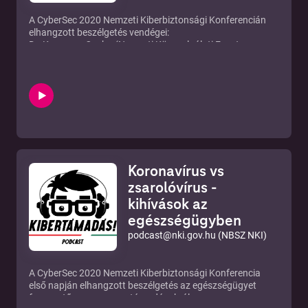
A
CyberSec 2020
Nemzeti Kiberbiztonsági Konferencián
elhangzott beszélgetés vendégei:
Dr. Krasznay Csaba (Nemzeti Közszolgálati Egyetem –
Kiberbiztonsági Kutatóintézet igazgatója)
Bódi Antal (Közlekedéstudományi Intézet – ITS tanúsítási
vezető)
Az NKI tanúsítással kapcsolatos cikkei
Nemzetbiztonsági Szakszolgálat Nemzeti Kibervédelmi
Intézet
Web:
https://nki.gov.hu
Email:
podcast@nki.gov.hu
Koronavírus vs
Facebook:
https://facebook.com/nki.gov.hu/
Instagram:
https://instagram.com/nki.gov.hu/
zsarolóvírus -
Zene © Dudás Tamás
kihívások az
egészségügyben
podcast@nki.gov.hu (NBSZ NKI)
A CyberSec 2020 Nemzeti Kiberbiztonsági Konferencia
első napján elhangzott beszélgetés az egészségügyet
fenyegető ransomware támadásokról.