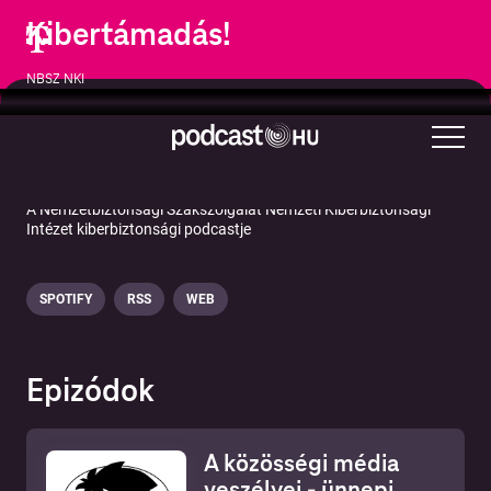
Kibertámadás!
NBSZ NKI
Oktatás
Technológia
A Nemzetbiztonsági Szakszolgálat Nemzeti Kiberbiztonsági
Intézet kiberbiztonsági podcastje
SPOTIFY
RSS
WEB
Epizódok
A közösségi média
veszélyei - ünnepi