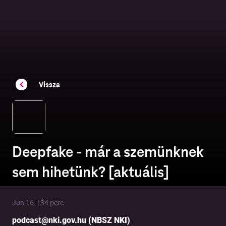
Vissza
Deepfake - már a szemünknek
sem hihetünk? [aktuális]
Jun 16. | 34 perc
podcast@nki.gov.hu (NBSZ NKI)