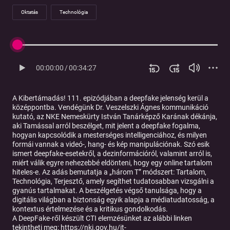
Oktatás
Technológia
00:00:00
/
00:34:27
A Kibertámadás! 111. epizódjában a deepfake jelenség kerül a
középpontba. Vendégünk Dr. Veszelszki Ágnes kommunikáció
kutató, az NKE Nemeskürty István Tanárképző Karának dékánja,
aki Tamással arról beszélget, mit jelent a deepfake fogalma,
hogyan kapcsolódik a mesterséges intelligenciához, és milyen
formái vannak a videó-, hang- és kép manipulációnak. Szó esik
ismert deepfake-esetekről, a dezinformációról, valamint arról is,
miért válik egyre nehezebbé eldönteni, hogy egy online tartalom
hiteles-e. Az adás bemutatja a „három T” módszert: Tartalom,
Technológia, Terjesztő, amely segíthet tudatosabban vizsgálni a
gyanús tartalmakat. A beszélgetés végső tanulsága, hogy a
digitális világban a biztonság egyik alapja a médiatudatosság, a
kontextus értelmezése és a kritikus gondolkodás.
A DeepFake-ről készült CTI elemzésünket az alábbi linken
tekintheti meg:
https://nki.gov.hu/it-