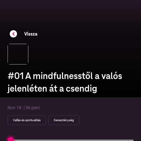
Vissza
#01 A mindfulnesstől a valós
jelenléten át a csendig
Nov 18. | 56 perc
Vallás és spiritualitás
Kereszténység