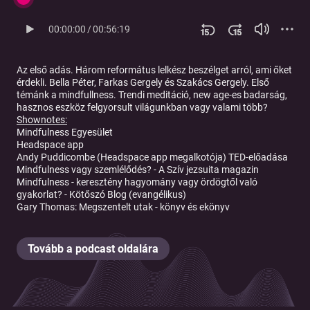
00:00:00
/
00:56:19
Az első adás. Három református lelkész beszélget arról, ami őket
érdekli. Bella Péter, Farkas Gergely és Szakács Gergely. Első
témánk a mindfullness. Trendi meditáció, new age-es badarság,
hasznos eszköz felgyorsult világunkban vagy valami több?
Shownotes:
Mindfulness Egyesület
Headspace app
Andy Puddicombe (Headspace app megalkotója) TED-előadása
Mindfulness vagy szemlélődés? - A Szív jezsuita magazin
Mindfulness - keresztény hagyomány vagy ördögtől való
gyakorlat? - Kötőszó Blog (evangélikus)
Gary Thomas: Megszentelt utak -
könyv
és
ekönyv
Tovább a podcast oldalára