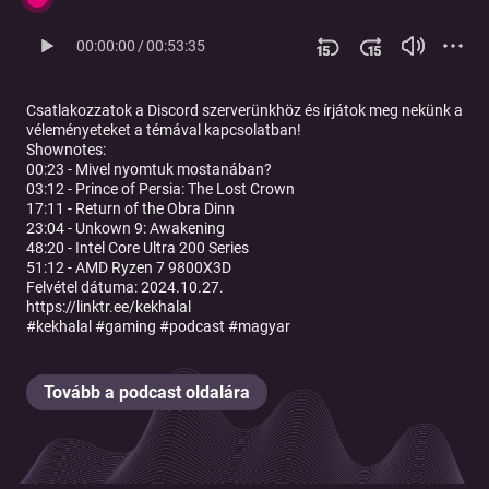
00:00:00
/
00:53:35
Csatlakozzatok a ⁠⁠⁠⁠⁠⁠⁠⁠⁠⁠⁠⁠⁠⁠⁠
Discord szerverünkhöz
⁠⁠⁠⁠⁠⁠⁠⁠⁠⁠⁠⁠⁠⁠⁠ és írjátok meg nekünk a
véleményeteket a témával kapcsolatban!
Shownotes:
00:23 - Mivel nyomtuk mostanában?
03:12 - Prince of Persia: The Lost Crown
17:11 - Return of the Obra Dinn
23:04 - Unkown 9: Awakening
48:20 - Intel Core Ultra 200 Series
51:12 - AMD Ryzen 7 9800X3D
Felvétel dátuma: 2024.10.27.
⁠⁠⁠⁠⁠⁠⁠⁠⁠⁠⁠⁠⁠⁠⁠⁠⁠⁠⁠⁠⁠⁠⁠⁠⁠⁠⁠⁠⁠https://linktr.ee/kekhalal⁠
#kekhalal #gaming #podcast #magyar
Tovább a podcast oldalára