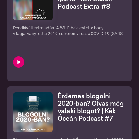
Podcast Extra #8
Instagram enagement Hungary:
https://www.facebook.com/groups/504667640006094
Fotós és videós helyszínek:
https://www.facebook.com/groups/310973329420573
Rendkívüli extra adás. A WHO bejelentette hogy
világjárvány lett a 2019-es koron vírus.
#COVID
-19 (SARS-
CoV-2)
Így összegyűjtöttem az eddig felbukkant fotós híreket.
Rendezvényekről, turizmusról, esküvőkről és minden
másról ami érinthet egy fotóst.
FONTOS! Igyekeztem nem a vírusról magáról beszélni,
szóval akit ez érdekel linkeltem itt pár releváns és hiteles
videóst akik ezekről beszéltek:
Még több infó a vírusról egy podcast epizódban a TheVR-
tól:
https://youtu.be/NR2uPeO8Wjg
Magyarósi Csaba videója a témáról:
Érdemes blogolni
https://youtu.be/ozKwcvhwMWQ
Beszélgessünk a csoportban:
2020-ban? Olvas még
https://www.facebook.com/groups/2156065514646051/
valaki blogot? | Kék
Óceán Podcast #7