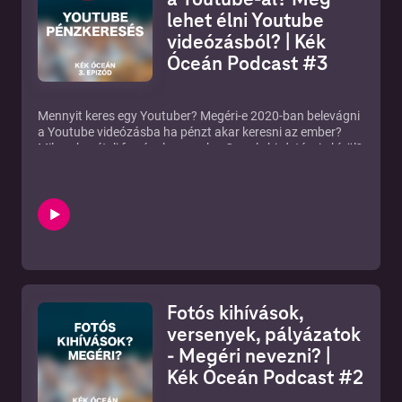
lehet élni Youtube
videózásból? | Kék
Óceán Podcast #3
Mennyit keres egy Youtuber? Megéri-e 2020-ban belevágni
a Youtube videózásba ha pénzt akar keresni az ember?
Milyen bevételi források vannak a Google hirdetésein kívül?
Elmondom a podcastben azt is hogy egy hónapban
mennyi bevételt hoz egy átlagos Youtube csatorna. Kitérek
arra mi a baj a Youtube copyright rendszerével, és hogy
szerintem miért nem működik. Majd érintem azt is mit
gondolnak a fiatalok a Youtube videózásról, és hogy mi a
baj a magyar Youtube-al. Zárt facebook csoportom az
Alkotói csoport:
https://www.facebook.com/groups/2156065514646051/
Kapcsolódó cikkek a blogomon: Youtube YOU nélkül
Fotós kihívások,
https://blog.szaboviktor.com/youtube-you-nelkul Mennyit
lehet keresni Youtube videózással?
versenyek, pályázatok
https://blog.szaboviktor.com/youtube-penz-mennyit-fizet
- Megéri nevezni? |
Jogtiszta zenék ingyen facebook, youtube és instagram
Kék Óceán Podcast #2
videókhoz https://blog.szaboviktor.com/jogtiszta-zene-
letoltes-yotube-facebook-instagram-videokhoz Ez a baj a