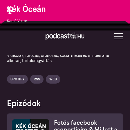
Kék Óceán
Szabó Viktor
Művészet
Képzőművészet
Videózás, fotózás, drónozás, social media és minden ami
alkotás, tartalomgyártás.
SPOTIFY
RSS
WEB
Epizódok
Fotós facebook
csoportjaim & Mi lett a