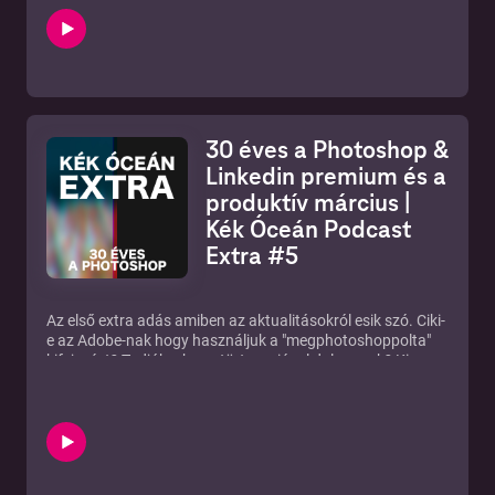
Az elindulásban segítek ebben az adásban, röviden,
tömören és lényegre törően.
Cikk a fotós blogon a podcastről:
http://blog.szaboviktor.com/hogyan-inditsak-keszitsek-
podcastot
Zárt facebook csoportunk:
https://www.facebook.com/groups/2156065514646051/
30 éves a Photoshop &
Linkedin premium és a
produktív március |
Kék Óceán Podcast
Extra #5
Az első extra adás amiben az aktualitásokról esik szó. Ciki-
e az Adobe-nak hogy használjuk a "megphotoshoppolta"
kifejezést? Tudják-e hogy tört verzióval dolgozunk? Ki
nyerte a Magyarország 365 fotópályázatot, és milyen
terveim vannak a produktivitásom növelésére márciusban?
Előfizettem a Linkedin premiumra? Nem nézek többé
magyar Youtube-ot? Minden kiderül az adásban.
Alkotói csoport a facebookon:
https://www.facebook.com/groups/2156065514646051/