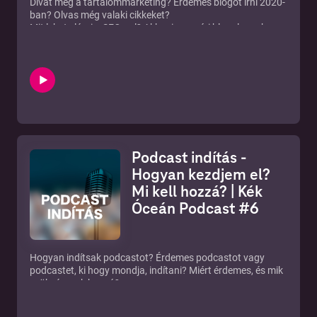
Divat még a tartalommarketing? Érdemes blogot írni 2020-
ban? Olvas még valaki cikkeket?
Mit lehet elérni a SEO-val? Akkor is megéri blogolnom ha
csak instagram-ra vagy youtube-ra töltök fel tartalmat?
Alkotói csoport a facebookon:
https://www.facebook.com/groups/2156065514646051/
Blog:
http://blog.szaboviktor.com
Podcast indítás -
Hogyan kezdjem el?
Mi kell hozzá? | Kék
Óceán Podcast #6
Hogyan indítsak podcastot? Érdemes podcastot vagy
podcastet, ki hogy mondja, indítani? Miért érdemes, és mik
szükségesek hozzá?
Egyáltalán megéri-e? Természetesen igen! Elég ha van egy
jó ötleted, és máris indulhat a műsor.