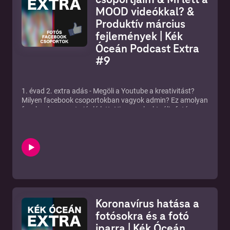
MOOD videókkal? &
Produktív március
fejlemények | Kék
Óceán Podcast Extra
#9
1. évad 2. extra adás - Megöli a Youtube a kreativitást?
Milyen facebook csoportokban vagyok admin? Ez amolyan
facebook csoport ajánló lett. Nincsenek aktuális fotós
hírek, így ezekről nem is beszéltünk. Hogy halad a
#zerohungarymarcius kihívás? Hogy halad a produktív
március és a célkitűzések? Bocsi a zajokért, még
kísérletezek a keveréssel, illetve vennem kell egy új széket
is! :-)
Alkotói csoport:
https://www.facebook.com/groups/2156065514646051/
Fotós mémek & poénok csoport:
https://www.facebook.com/groups/1968482933427878/
Koronavírus hatása a
Nikon Hungary csoport:
https://www.facebook.com/groups/nikonhungary
fotósokra és a fotó
Behance Hungary:
iparra | Kék Óceán
https://www.facebook.com/groups/276160106639173/