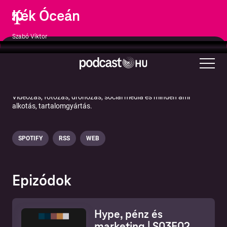
Kék Óceán
Szabó Viktor
Művészet
Képzőművészet
Videózás, fotózás, drónozás, social media és minden ami
alkotás, tartalomgyártás.
SPOTIFY
RSS
WEB
Epizódok
Hype, pénz és
marketing | S03E02