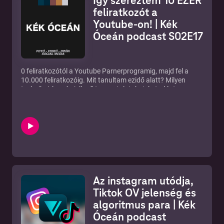
Így szereztem 10 EZER
feliratkozót a
Youtube-on! | Kék
Óceán podcast S02E17
0 feliratkozótól a Youtube Parnerprogramig, majd fel a
10.000 feliratkozóig. Mit tanultam ezidő alatt? Milyen
technikai és más jellegű tapasztalatokat és tudást
szereztem?
Csatornám:
https://www.youtube.com/c/szaboviktoryt?
sub_confirmation=1
Az instagram utódja,
Tiktok OV jelenség és
algoritmus para | Kék
Óceán podcast