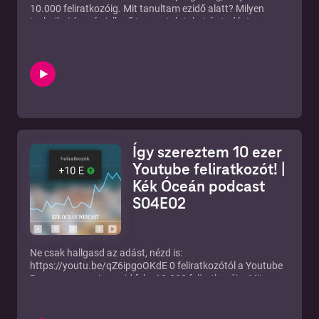
10.000 feliratkozóig. Mit tanultam ezidő alatt? Milyen
technikai és más jellegű tapasztalatokat és tudást
szereztem?
Csatornám:
https://www.youtube.com/c/szaboviktoryt?
sub_confirmation=1
--- Send in a voice message:
https://anchor.fm/szaboviktor/message
Így szereztem 10 ezer
Youtube feliratkozót! |
Kék Óceán podcast
S04E02
Ne csak hallgasd az adást, nézd is:
https://youtu.be/qZ6ipgoOKdE 0 feliratkozótól a Youtube
Parnerprogramig, majd fel a 10.000 feliratkozóig. Mit
tanultam ezidő alatt? Milyen technikai és más jellegű
tapasztalatokat és tudást szereztem? 00:00 Meg lett a 10
ezer feliratkozóm! 00:34 Intro 00:40 Vágjunk bele! 01:06