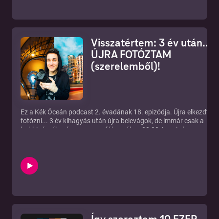
Visszatértem: 3 év után...
ÚJRA FOTÓZTAM
(szerelemből)!
Ez a Kék Óceán podcast 2. évadának 18. epizódja. Újra elkezdtem
fotózni... 3 év kihagyás után újra belevágok, de immár csak a
hobbi részébe, és magamra fókuszálva. 00:00 A mai rész
tartalmából 00:34 Mi ez a podcast most itt hé? 01:42 a Fotós
sztori.. 07:02 Kiégés folytatása 09:02 Mi lesz a podcasttal, és
végszó
--- Send in a voice message:
https://podcasters.spotify.com/pod/show/szaboviktor/message