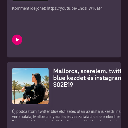
Komment ide jöhet:
https://youtu.be/EnosFW16at4
Mallorca, szerelem, twitter
blue kezdet és instagram v
S02E19
Új podcastom, twitter blue előfizetés után az insta is kezdi, insta
vero halála, Mallorcai nyaralás és visszatalálás a szerelemhez.
Támogatnád a podcastot? Csatlakozz a többi csatornataghoz:
https://www.youtube.com/channel/UCbb944bcjsXWF4xOLoOVH