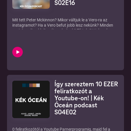
S02E16
Mit tett Peter Mckinnon? Mikor váltjuk le a Vero-ra az
instagramot? Ha a Vero befut jobb lesz nekünk? Minden
social media oldalt szétrombolunk? Tiktok OV jelenség.
Fizetős lesz a podcastom?
Nem csak hallgatnád, néznéd és kommentálnád is?
https://youtu.be/Pz_Y70H_Yj4
Youtube csatornám:
https://www.youtube.com/c/szaboviktoryt?
sub_confirmation=1
Discord közösség:
https://discord.gg/hKHZkJs
Szabó Viktor Instagram:
http://instagram.com/szvinsta
Kék Óceán Insta, Twitter, Linkedin, Facebook:
Így szereztem 10 EZER
https://blog.szaboviktor.com/fotos-podcast
Blog:
http://blog.szaboviktor.com
feliratkozót a
Fotós, videós, drónos portfólióm:
Youtube-on! | Kék
http://www.szaboviktor.com
Óceán podcast
S04E02
0 feliratkozótól a Youtube Parnerprogramig, majd fel a