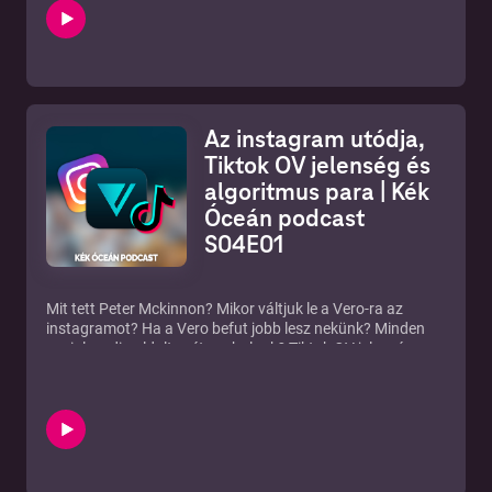
Technikai kérdések 06:10 Tapasztalatok 16:15 Köszönöm!
Youtube csatornám:
https://www.youtube.com/c/szaboviktoryt?
sub_confirmation=1 Discord közösség:
https://discord.gg/hKHZkJs Szabó Viktor Instagram:
http://instagram.com/szvinsta Kék Óceán Insta, Twitter,
Az instagram utódja,
Linkedin, Facebook: https://blog.szaboviktor.com/fotos-
podcast Blog: http://blog.szaboviktor.com Fotós, videós,
Tiktok OV jelenség és
drónos portfólióm: http://www.szaboviktor.com --- Send in
algoritmus para | Kék
a voice message: https://anchor.fm/szaboviktor/message
Óceán podcast
S04E01
Mit tett Peter Mckinnon? Mikor váltjuk le a Vero-ra az
instagramot? Ha a Vero befut jobb lesz nekünk? Minden
social media oldalt szétrombolunk? Tiktok OV jelenség.
Fizetős lesz a podcastom?
Nem csak hallgatnád, néznéd és kommentálnád is?
https://youtu.be/Pz_Y70H_Yj4
Youtube csatornám:
https://www.youtube.com/c/szaboviktoryt?
sub_confirmation=1
Discord közösség:
https://discord.gg/hKHZkJs