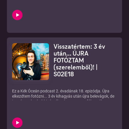
Visszatértem: 3 év
után... ÚJRA
FOTÓZTAM
(szerelemből)! |
S02E18
Ez a Kék Óceán podcast 2. évadának 18. epizódja. Újra
elkezdtem fotózni... 3 év kihagyás után újra belevágok, de
immár csak a hobbi részébe, és magamra fókuszálva.
00:00 A mai rész tartalmából 00:34 Mi ez a podcast most
itt hé? 01:42 a Fotós sztori.. 07:02 Kiégés folytatása 09:02
Mi lesz a podcasttal, és végszó