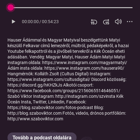
00:00:00
/
00:54:23
Hauser Ádámmal és Magyar Matyival beszélgettünk Matyi
készülő Felkavar című lemezéről, múltról, pédaképekről, a hazai
Youtube felkapottról és a jövőbeli tervekről a Kék Óceán eheti
adásában. Vendég: Magyar Matyi, Hauser Ádám Matyi Matyi
instagram oldala: https://www.instagram.com/magyarmatyi/
Ádám insta oldala: https://www.instagram.com/hausera90/
Hangmérnök: Kolláth Zsolt (Cultus Digital) Instagram:
https://www.instagram.com/cultusdigital/ Discord közösség:
https://discord.gg/hKHZkJs Alkotói csoport:
https://www.facebook.com/groups/2156065514646051/
Szabó Viktor Instagram: http://instagram.com/szvinsta Kék
Óceán Insta, Twitter, Linkedin, Facebook:
https://blog.szaboviktor.com/fotos-podcast Blog:
http://blog.szaboviktor.com Fotós, videós, drónos portfólióm:
http://www.szaboviktor.com
Tovább a podcast oldalára