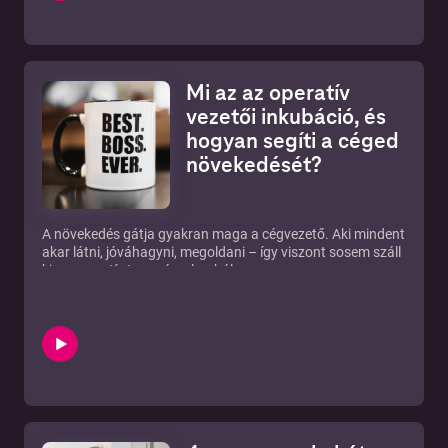
Mi az az operatív
vezetői inkubáció, és
hogyan segíti a céged
növekedését?
A növekedés gátja gyakran maga a cégvezető. Aki mindent
akar látni, jóváhagyni, megoldani – így viszont sosem száll
ki az operatív taposómalomból.
Orosz Adriánnal beszélgetünk arról, mikor jön el az idő egy
operatív vezető bevonására, és hogyan lehet jól kiszervezni
a napi működés irányítását.