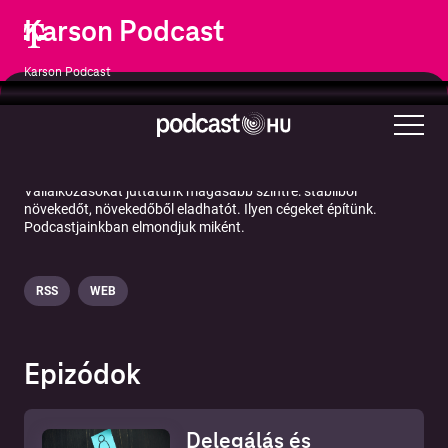
Karson Podcast
Karson Podcast
Üzlet
Menedzsment
Vállalkozásokat juttatunk magasabb szintre: stabilból
növekedőt, növekedőből eladhatót. Ilyen cégeket építünk.
Podcastjainkban elmondjuk miként.
RSS
WEB
Epizódok
Delegálás és