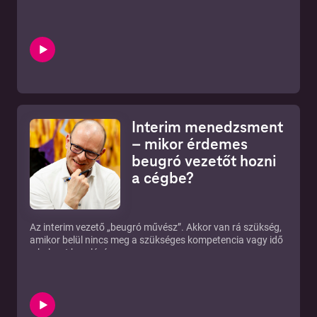
tervezésről, döntéstámogatásról és a pénzügyi tudatosság
valódi üzleti értékéről.
Interim menedzsment
– mikor érdemes
beugró vezetőt hozni
a cégbe?
Az interim vezető „beugró művész”. Akkor van rá szükség,
amikor belül nincs meg a szükséges kompetencia vagy idő
a helyzet kezelésére.
Hűvös Ágnes stratégiai tanácsadó és Pesthy Péter üzleti
és stratégiai tanácsadó segítenek megérteni, hogy mikor
éri meg ideiglenes vezetőt bevonni, és hogyan válik a cég
hasznára egy külsős szakember.