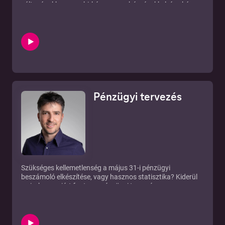
változásokhoz, megbirkózzon a nehézségekkel, és akár
előnyöket is kovácsoljon a kihívásokból.
Pénzügyi tervezés
Szükséges kellemetlenség a május 31-i pénzügyi
beszámoló elkészítése, vagy hasznos statisztika? Kiderül
az is, hogy miért fontos a pénzügyi tervezés.