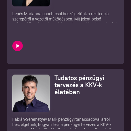
Lepés Marianna coach-csal beszélgetünk a reziliencia
szerepéről a vezetői működésben. Mit jelent belső
erőtartalékot építeni egy folyamatosan változó gazdasági
környezetben? Hogyan maradhat egy vezető mentálisan
rugalmas és cselekvőképes stresszhelyzetben is?
Tudatos pénzügyi
tervezés a KKV-k
életében
Fábián-Seremetyev Márk pénzügyi tanácsadóval arról
beszélgetünk, hogyan lesz a pénzügyi tervezés a KKV-k
eszköze a kiszámítható növekedéshez. Szó esik cash flow