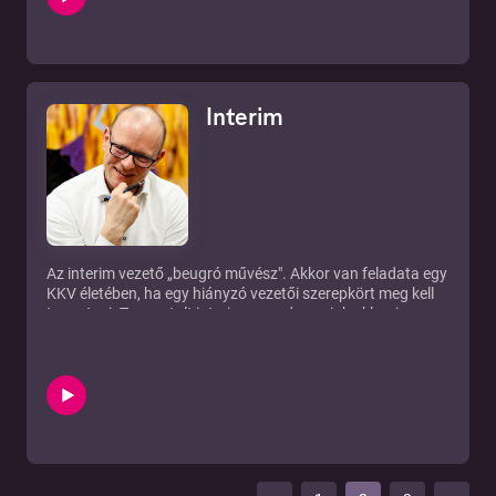
Interim
Az interim vezető „beugró művész". Akkor van feladata egy
KKV életében, ha egy hiányzó vezetői szerepkört meg kell
teremteni. Tapasztalt interim menedzsereink akkor is
bevethetők, ha biztosítani kell a folytonosságot és
lendületet adni a változásnak.