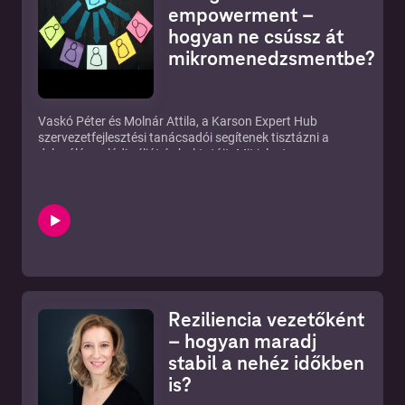
empowerment –
hogyan ne csússz át
mikromenedzsmentbe?
Vaskó Péter és Molnár Attila, a Karson Expert Hub
szervezetfejlesztési tanácsadói segítenek tisztázni a
delegálás valódi célját és buktatóit. Mit jelent az
empowerment a gyakorlatban? Hogyan érdemes vezetőként
elengedni a kontrollt – és mikor nem szabad?
Reziliencia vezetőként
– hogyan maradj
stabil a nehéz időkben
is?