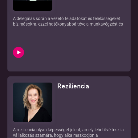
A delegálás során a vezető feladatokat és felelősségeket
bíz másokra, ezzel hatékonyabbá téve a munkavégzést és
a lehetőséget arra, hogy tovább fejlődjön a vállalkozás, a
csapat és a csapat tagjai. Persze ezt leírni könnyű,
végrehajtani azonban kevésbé... hogy miért, az is kiderül
podcastunkból.
Reziliencia
A reziliencia olyan képességet jelent, amely lehetővé teszi a
vállalkozás számára, hogy alkalmazkodjon a