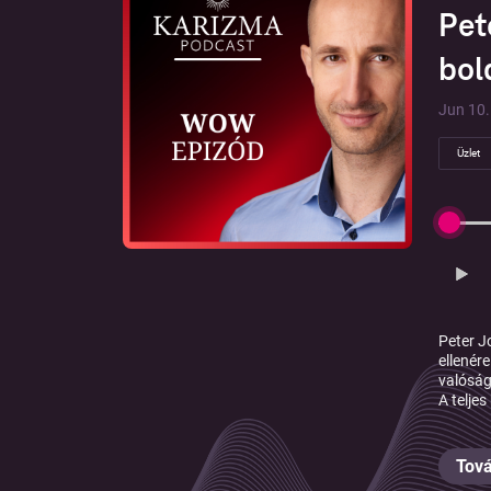
Pet
bol
Jun 10. 
Üzlet
Peter J
ellenér
valóság
A teljes
Tová