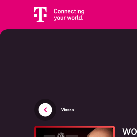
Vissza
WOW