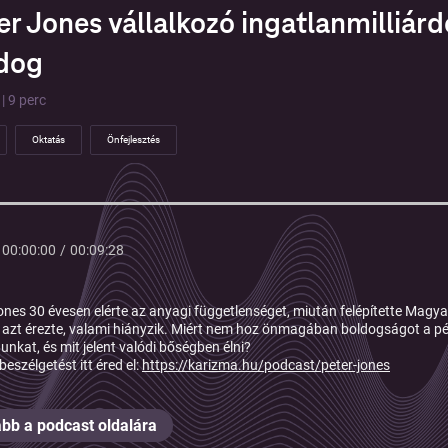
er Jones vállalkozó ingatlanmilliár
dog
| 9 perc
Oktatás
Önfejlesztés
00:00:00
/
00:09:28
ones 30 évesen elérte az anyagi függetlenséget, miután felépítette Magya
e azt érezte, valami hiányzik. Miért nem hoz önmagában boldogságot a pén
unkat, és mit jelent valódi bőségben élni?
 beszélgetést itt éred el:
https://karizma.hu/podcast/peter-jones
bb a podcast oldalára