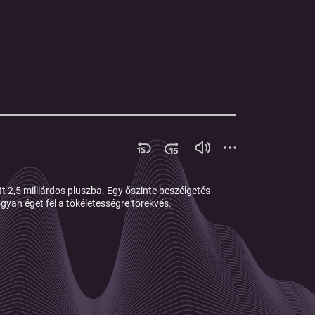
tt 2,5 milliárdos pluszba. Egy őszinte beszélgetés
ogyan éget fel a tökéletességre törekvés.