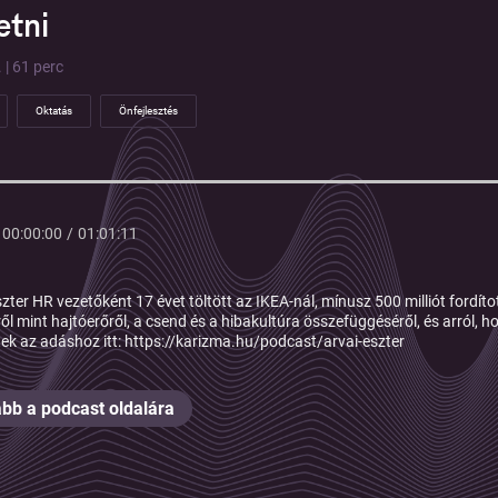
etni
 | 61 perc
Oktatás
Önfejlesztés
00:00:00
/
01:01:11
szter HR vezetőként 17 évet töltött az IKEA-nál, mínusz 500 milliót fordíto
ről mint hajtóerőről, a csend és a hibakultúra összefüggéséről, és arról, h
ek az adáshoz itt:
⁠⁠⁠⁠⁠⁠⁠⁠⁠⁠⁠https://karizma.hu/podcast/arvai-eszter
bb a podcast oldalára