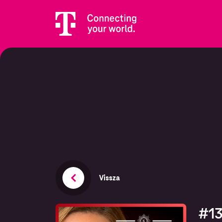
Vissza
#13