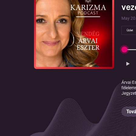
vez
May 20.
Üzlet
Árvai E
félelem
Jegyzet
Tová