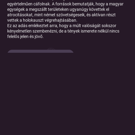
egyértelműen cáfolnak. A források bemutatják, hogy a magyar
egységek a megszállt területeken ugyanúgy követtek el
atrocitásokat, mint német szövetségeseik, és aktívan részt
vettek a holokauszt végrehajtásában.
Ez az adás emlékeztet arra, hogy a múlt valóságát sokszor
kényelmetlen szembenézni, de a tények ismerete nélkül nincs
felelős jelen és jövő.
Tovább a podcast oldalára
© 2026 Magyar Telekom Nyrt.
Cookie policy
Cookie beállítások
Felhasználási feltételek
Adatkezelési tájékoztató