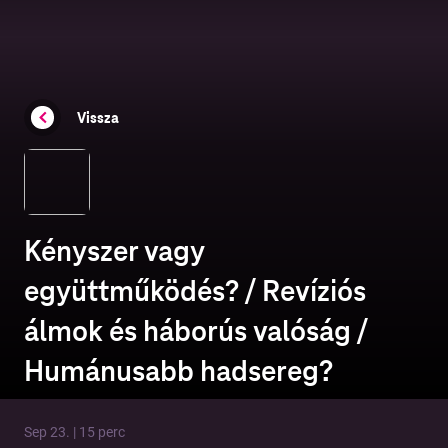
Vissza
Kényszer vagy
együttműködés? / Revíziós
álmok és háborús valóság /
Humánusabb hadsereg?
Sep 23. | 15 perc