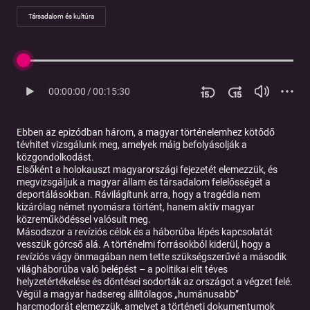
Társadalom és kultúra
00:00:00
/
00:15:30
Ebben az epizódban három, a magyar történelemhez kötődő
tévhitet vizsgálunk meg, amelyek máig befolyásolják a
közgondolkodást.
Elsőként a holokauszt magyarországi fejezetét elemezzük, és
megvizsgáljuk a magyar állam és társadalom felelősségét a
deportálásokban. Rávilágítunk arra, hogy a tragédia nem
kizárólag német nyomásra történt, hanem aktív magyar
közreműködéssel valósult meg.
Másodszor a revíziós célok és a háborúba lépés kapcsolatát
vesszük górcső alá. A történelmi forrásokból kiderül, hogy a
revíziós vágy önmagában nem tette szükségszerűvé a második
világháborúba való belépést – a politikai elit téves
helyzetértékelése és döntései sodorták az országot a végzet felé.
Végül a magyar hadsereg állítólagos „humánusabb”
harcmodorát elemezzük, amelyet a történeti dokumentumok