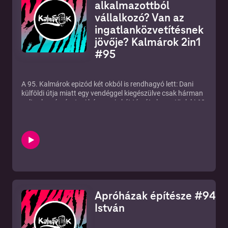
Görzsöny Péter www.gorzsonypeter.hu Szűcs Attila www.ingatl
alkalmazottból
Csorba Dániel www.csorbadaniel.com
vállalkozó? Van az
ingatlanközvetítésnek
jövője? Kalmárok 2in1
#95
A 95. Kalmárok epizód két okból is rendhagyó lett: Dani
külföldi útja miatt egy vendéggel kiegészülve csak hárman
voltunk, másrészt mi hárman is két témát elemeztünk ki 60
percben. Az első témánkban vendégünk, Csányi Kálmán
segített, aki mára remek ingatlanszakértő, de mélyről jött,
olyan munkahelyről, ahonnan tényleg nehéz átállni a
vállalkozói oldalra. Elmeséli saját történetét és segít
eligazodni mindenkinek, aki vállalkozásra adná a fejét egy
rendes bejelentett 8 órás munkaviszony után. Második
témánkban azt elemeztük, van-e egyáltalán az
ingatlanközvetítésnek jövője, beszéltünk arról, hogyan
látjuk a szakmát 5-10 év múlva, az emberi tényező
Apróházak építésze #94 - 
megkerülhető-e, hogyan fog hatni ránk a digitalizáció és a
META univerzum szerepe is szóbakerül. Ne felejtsétek el
István
100 ezres játékunkat sem, a videó elején erről is beszélünk,
még van egy hónap elkészíteni a videókat! KALMÁROK