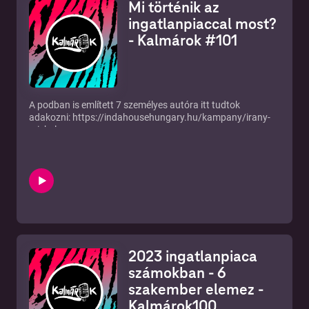
Mi történik az
ingatlanpiaccal most?
- Kalmárok #101
A podban is említett 7 személyes autóra itt tudtok
adakozni: https://indahousehungary.hu/kampany/irany-
miskolc
//
Kalmárok facebook csoport, ahol kérdezhetsz,
megoszthatsz, barátkozhatsz
https://www.facebook.com/groups/343644851248767
A mikrofonnál: Görzsöny Péter, Szűcs Attila és Csorba
Dániel https://www.kalmarok.hu | Mél:
haliho@kalmarok.hu
Ez az adás elérhető a Portfolio Podcaster oldalán is:
https://www.portfolio.hu/portfolio-podcaster
2023 ingatlanpiaca
Görzsöny Péter www.gorzsonypeter.hu Szűcs Attila
www.ingatlanpaholy.hu Csorba Dániel
számokban - 6
www.csorbadaniel.com
szakember elemez -
Kalmárok100