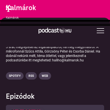
Kalmárok
Kalmárok
Üzlet
3 srác megfejtései az ingatlanpiacról, na meg miegymásról. A
mikrofonnál Szűcs Attila, Görzsöny Péter és Csorba Dániel. Ha
dobnál nekünk mélt, téma ötlettel, vagy jelentkeznél a
podcastünkbe itt megteheted: haliho@kalmarok.hu
SPOTIFY
RSS
WEB
Epizódok