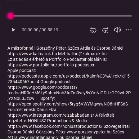
00:00:00
/
00:58:19
A mikrofonnál: Görzsöny Péter, Szűcs Attila és Csorba Dániel
https://www.kalmarok.hu Mél: haliho@kalmarok.hu
Ez az adás elérhető a Portfolio Podcaster oldalán is:
https://www.portfolio.hu/portfolio-podcaster
Apple podcast:
https://podcasts.apple.com/us/podcast/kalm%C3%A1rok/id15
23544066?uo=4 Google podcast:
https://www.google.com/podcasts?
feed=aHR0cHM6Ly9hbmNob3IuZm0vcy8yYmNiODUzOC9wb2R
jYXN0L3Jzcw== Spotify:
https://open.spotify.com/show/5ryq5VWYMqvswNO8nHFSdS
Főcímet énekli: Danis Elza
https://www.instagram.com/elzababadanis/ A felvételt
rögzítette: NONIUSZ Productions & Media
https://www.facebook.com/noniuszproductions/ Szöveget írta:
Csorba Dániel Görzsöny Péter www.gorzsonypeter.hu Szűcs
Attila www.ingatlanpaholy.hu Csorba Dániel