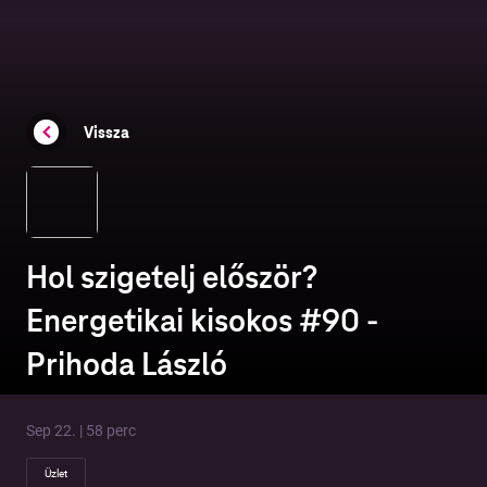
Vissza
Hol szigetelj először?
Energetikai kisokos #90 -
Prihoda László
Sep 22. | 58 perc
Üzlet