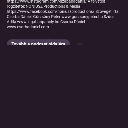
https://www.instagram.com/elzababadanis/ A felvételt
rögzítette: NONIUSZ Productions & Media
https://www.facebook.com/noniuszproductions/ Szöveget írta:
Csorba Dániel Görzsöny Péter www.gorzsonypeter.hu Szűcs
Attila www.ingatlanpaholy.hu Csorba Dániel
www.csorbadaniel.com
Tovább a podcast oldalára
© 2026 Magyar Telekom Nyrt.
Cookie policy
Cookie beállítások
Felhasználási feltételek
Adatkezelési tájékoztató