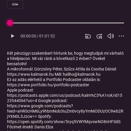
Üzlet
00:00:00
/
01:01:52
Két pénzügyi szakembert hívtunk be, hogy megtudjuk mi várható
a hitelpiacon. Mi vár ránk a következő 2 évben? Öveket
becsatolni!
A mikrofonnál: Görzsöny Péter, Szűcs Attila és Csorba Dániel
https://www.kalmarok.hu Mél: haliho@kalmarok.hu
Ez az adás elérhető a Portfolio Podcaster oldalán is:
https://www.portfolio.hu/portfolio-podcaster
Apple podcast:
https://podcasts.apple.com/us/podcast/kalm%C3%A1rok/id15
23544066?uo=4 Google podcast:
https://www.google.com/podcasts?
feed=aHR0cHM6Ly9hbmNob3IuZm0vcy8yYmNiODUzOC9wb2R
jYXN0L3Jzcw== Spotify:
https://open.spotify.com/show/5ryq5VWYMqvswNO8nHFSdS
Főcímet énekli: Danis Elza