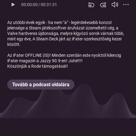
00:00:00
/
00:31:31
Az utóbbi évek egyik - ha nem "a" - legérdekesebb konzol
jelensége a Steam játékszoftver áruházat üzemeltető cég, a
Valve hardveres újdonsága, melyre kígyózó sorok várnak több,
mint egy éve, A Steam Deck járt az iFater-szerkesztőség kezei
között.
Az iFater OFFLINE (IS)! Minden szerdán este nyolctól kilencig
iFater magazin a Jazzy 90.9-en! Juhé!!!!
Köszönjük a
Rode
támogatását!
Tovább a podcast oldalára