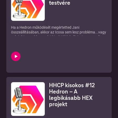
testvére
Ha a Hedron működését megértetted
Jani
összeállításában
, akkor az Icosa sem lesz probléma...vagy
mégis? Igen, ehhez azért kicsit több kell! Az Icosa emeli a
lécet, ide már haladónak kell lenni!
Ha a Hedron sem tiszta még,
hallgasd meg / nézd meg az
előző kisokos adást itt!
SŐT! Továbbmegyek!
ENNÉL MÁR A HEX-ET IS ÉRTENED KELL!
Nem megy?
KLIKK IDE!
... ÉS
UTÁNA IDE!
Emellett Icosa-ról említést tettünk
előző podcast
adásunkban is (klikk)
.
Mi is az az Icosa?
HHCP kisokos #12
Icosa (Hedron) stake részletek (matek van mögötte!)
Hogy lesz neked Icosa tokened?
Hedron – A
"HSI buy-back"
legbikásabb HEX
HEX/Hedron hasonlóságok
projekt
HEX/T-share rate matekolás
HSI aukció
TÁMOGASS MINKET!
A podcast témáihoz kapcsolódó linkek a podcast