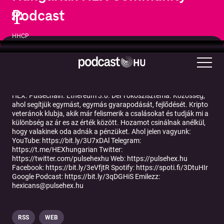
Podcast
HHCP
Üzlet
Befektetés
Oktatás
Önfejlesztés
HEX. Pulsechain. Ethereum 3.0. DeFi ökoszisztéma. Közösség,
ahol segítjük egymást, egymás gyarapodását, fejlődését. Kripto
veteránok klubja, akik már felismerik a csalásokat és tudják mi a
különbség az ár es az érték között. Hozamot csinálnak anélkül,
hogy valakinek oda adnák a pénzüket. Ahol jelen vagyunk:
YouTube: https://bit.ly/3U7xDAl Telegram:
https://t.me/HEXhungarian Twitter:
https://twitter.com/pulsehexhu Web: https://pulsehex.hu
Facebook: https://bit.ly/3eVfjtR Spotify: https://spoti.fi/3DtuHIr
Google Podcast: https://bit.ly/3qDGHiS Emilezz:
hexicans@pulsehex.hu
RSS
WEB