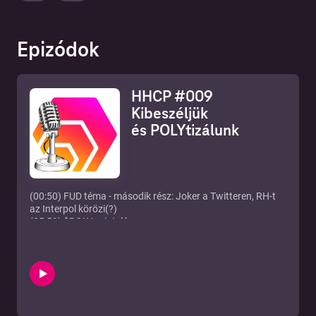
Epizódok
HHCP #009
Kibeszéljük
és POLYtizálunk
(00:50) FUD téma - második rész:
Joker a Twitteren
, RH-t
az Interpol körözi(?)
(05:59)
$POLY
, mintelés
(13:30) Mi az az executor (
$WATER
)?
(18:00) Tanulj, tanulj, TANULJ!…vagy inkább vegyél BTC-t,
Dodgecoin-t!
(20:00) RH versus Elon Musk
(22:00) BTC-vel (kriptóval) fizethetünk-e?
(25:00) Hogy működik az executor, mi a szerepe?
($WATER)?