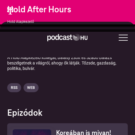
Hold After Hours
Hold Alapkezelő
Üzlet
A Hold Alapkezelő kollégái, Balásy Zsolt és Szabó Balázs
beszélgetnek a világról, ahogy ők látják. Tőzsde, gazdaság,
politika, bulvár.
RSS
WEB
Epizódok
Koreában is mivan!