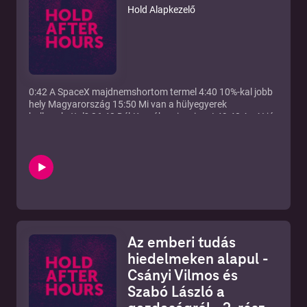
Hold Alapkezelő
0:42 A SpaceX majdnemshortom termel 4:40 10%-kal jobb
hely Magyarország 15:50 Mi van a hülyegyerek
bullmarkettel? 36:40 Dél-Koreában is mivan! 49:40 Az AI jó
lesz! 1:01:30 Napi gerinctelen Trump
Az emberi tudás
hiedelmeken alapul -
Csányi Vilmos és
Szabó László a