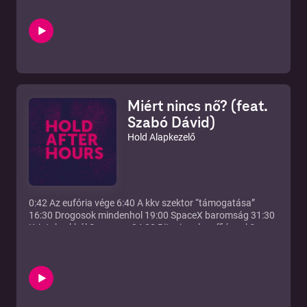
Miért nincs nő? (feat.
Szabó Dávid)
Hold Alapkezelő
0:42 Az eufória vége 6:40 A kkv szektor “támogatása”
16:30 Drogosok mindenhol 19:00 SpaceX baromság 31:30
Kriptobrokból Samsung 34:00 Bitcoinnal maffióznak?
36:20 Mi van a kripto világban? 56:00 Magyar
költségvetéssel mi van? 1:08:50 Mitől lettek az
amerikaiaknak részvényeik? 1:16:00 Trump korrupcióban
verhetetlen 1:23:30 Miért nincs nő?? 1:31:30 Edit és a
kereskedelem jövője 1:48:20 Elon Musk a BYD-n röhög