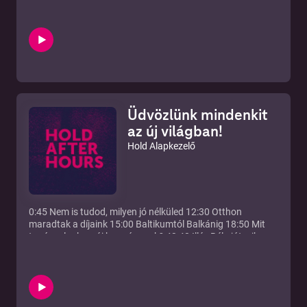
Üdvözlünk mindenkit
az új világban!
Hold Alapkezelő
0:45 Nem is tudod, milyen jó nélküled 12:30 Otthon
maradtak a díjaink 15:00 Baltikumtól Balkánig 18:50 Mit
tanácsolunk az új kormánynak? 43:40 Illés Béla játszik
még? 47:20 Mindig megy a fearmongering 52:30 A vidékiek
meg vannak dicsérve 53:30 Bemutatni a politikusnak!
1:01:50 Magyar Péter miatt erősödik a forint 1:15:00 A
CEO-nak nem kell passzolni! 1:17:40 Iránnal mi van?
1:23:30 Trump bekaphatja 1:29:10 Török Gábort elemezzük