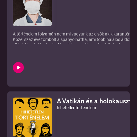
https://open.spotify.com/show/5gS64YQhqqn03maOvOzf5T
PlayerFm: https://hu.player.fm/series/hihetetlen-tortenelem-pod
Hirdetés és
együttműködés:hallgatom@betonenetwork.hu www.betonenetw
A történelem folyamán nem mi vagyunk az elsők akik karanténban 
Közel száz éve tombolt a spanyolnátha, ami több halálos áldozatot
világháború. Mostani adásunkban erről beszélgettünk. Laure Spi
könyve Kossuth rádió 100 éves történelem című műsorának spany
adása Rubicon Folyóirat cikke: A spanyolnátha elindul világpusztít
http://www.rubicon.hu/magyar/oldalak/1918_marcius_11_a_spany
Magyar Nemzet cikke Kosztolányi Dezsőről a spanyolnátha idején
https://magyarnemzet.hu/kultura/igy-veszelte-at-a-jarvanyt-kosz
7896377/ Viasat History műsorán: Spanyolnátha, az elfeledett ál
https://www.imdb.com/title/tt1473802/ Géra Eleonóra: A spany
című írása http://epa.oszk.hu/00000/00003/00048/pdf/18931
Elérhetőségek: Honlap: https://hihetetlentortenelem.podbean.com
A Vatikán és a holokauszt -
hihetetlentori@gmail.com Youtube:
https://www.youtube.com/channel/UCljMlrXLUlQDN923aF857Cg
hihetetlentortenelem
https://www.facebook.com/hihetetlen.tortenelem/ Spotify:
https://open.spotify.com/show/5gS64YQhqqn03maOvOzf5T Pla
https://hu.player.fm/series/hihetetlen-tortenelem-podcast Hirdet
együttműködés:hallgatom@betonenetwork.hu www.betonenetw