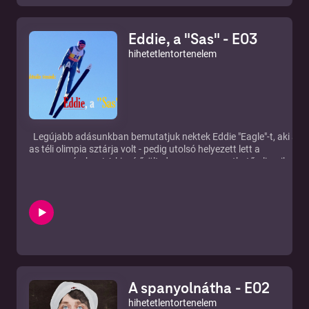
körül című magazin Földgömb magazin 2013. márciusi száma
Borítókép: https://learning.tergar.org Elérhetőségek: Honlap:
Eddie, a "Sas" - E03
https://hihetetlentortenelem.podbean.com/ E-mail cím:
hihetetlentori@gmail.com Youtube:
hihetetlentortenelem
https://www.youtube.com/channel/UCljMlrXLUlQDN923aF857C
Facebook: https://www.facebook.com/hihetetlen.tortenelem/ Spot
https://open.spotify.com/show/5gS64YQhqqn03maOvOzf5T Hir
és
együttműködés:hallgatom@betonenetwork.hu www.betonenetw
Legújabb adásunkban bemutatjuk nektek Eddie "Eagle"-t, aki az 
as téli olimpia sztárja volt - pedig utolsó helyezett lett a
versenyszámban! A kissé őrült, de nagyon szerethető olimpikon
felkészülése és a versenyen való részvétele mindannyiunk számár
példája lehet annak, hogy a kemény munka meghozza a gyümölcsé
a sportban valóban nem a győzelem, hanem a részvétel számít i
Források: Eddie Edwards: Eddie The Eagle című könyv Eddie a sas
film Eric az angolna Knézy Jenő előadásában:
https://www.youtube.com/watch?v=I-nlBOBwu8M Elisabeth Sw
freestyle síző: https://www.youtube.com/watch?v=3e1eh4dk2
Elérhetőségek: Honlap: https://hihetetlentortenelem.podbean.com
mail cím: hihetetlentori@gmail.com Youtube:
A spanyolnátha - E02
https://www.youtube.com/channel/UCljMlrXLUlQDN923aF857C
Facebook: https://www.facebook.com/hihetetlen.tortenelem/ Spot
hihetetlentortenelem