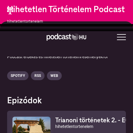
Hihetetlen Történelem Podcast
hihetetlentortenelem
Oktatás
Történelem
Társadalom és kultúra
Podcast érdekes és hihetetlen történelmi eseményekről
SPOTIFY
RSS
WEB
Epizódok
Trianoni történetek 2. - E07
hihetetlentortenelem