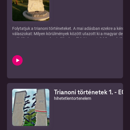
Folytatjuk a trianoni történeteket. A mai adásban ezekre a kérdés
válaszokat: Milyen körülmények között utazott ki a magyar dele
próbáltak a magyarok minél kedvezőbb kimenetelt kiharcolni? Hog
kormány tagjai közül, hogy kik írják alá a békét? Néhány Trianon-l
felelevenítünk. Tartsatok velünk ma is! Források: Rubicon Maga
Magazin: 2014/6Rubicon Magazin: 2020/1-2Harry Hill Bandholtz
módraRaffay Ernő: Trianon titkaiAblonczy Balázs: Trianon legend
Honlap: https://hihetetlentortenelem.podbean.com/E-mail cím:
hihetetlentori@gmail.comYoutube:
https://www.youtube.com/channel/UCljMlrXLUlQDN923aF857Cg
https://www.facebook.com/hihetetlen.tortenelem/Spotify: ht
Hirdetés és együttműködés:hallgatom@betonenetwork.hu www
Trianoni történetek 1. - E06
hihetetlentortenelem