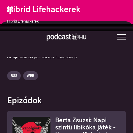
Hibrid Lifehackerek
Hibrid Lifehackerek
Üzlet
Karrier
Vállalkozás
Az újhullámos polihisztorok podcastja
RSS
WEB
Epizódok
Berta Zsuzsi: Napi
szintű libikóka játék -