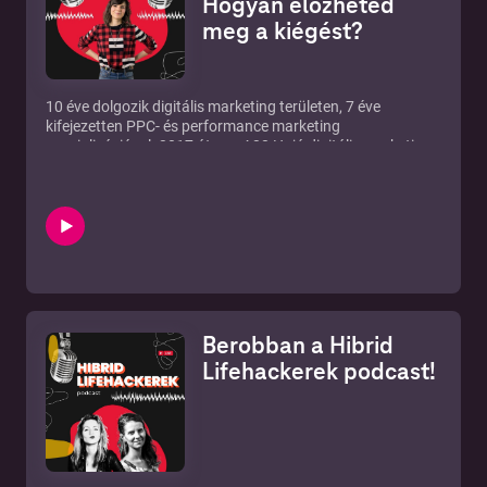
Hogyan előzheted
meg a kiégést?
10 éve dolgozik digitális marketing területen, 7 éve
kifejezetten PPC- és performance marketing
specializációval. 2017 óta az A38 Hajó digitális marketing
vezetője, 6 éve a
butopea.hu
online bútorkereskedő start-
up PPC-tanácsadója. Mellette olyan brandek lokális PPC-
kampányait menedzseli, mint a Volvo Trucks, a Renault
Trucks és a Suzuki Magyarország, továbbá a LABA "PPC a
gyakorlatban" kurzus oktatója.
Berobban a Hibrid
Lifehackerek podcast!