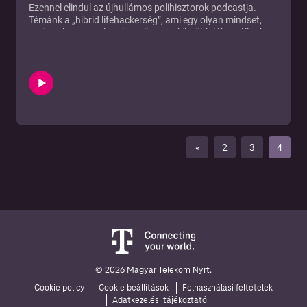
Ezennel elindul az újhullámos polihisztorok podcastja.
Témánk a „hibrid lifehackerség”, ami egy olyan mindset,
ami azokat az embereket jellemzi, akik több lábon állnak,
több kalapjuk van egyszerre és folyamatosan kihívás elé
állítják a jelent és ezzel saját magukat. Sorozatvállalkozók,
anyák, polihisztorok, vezetők és sorból folyton kilógó
kreatív elmék. Egy szóval hibrid lifehackerek! Az első
részben bemutatkozunk mi moderátorok és a hibrid
lifehackerek mindset kitalálói. Marczinkó Ági PPC
nagyágyú és üzletveztő, Molnár Fruzsi a digitális stratégia
és a kreatív szövegírás vizein evező viking.
«
2
3
4
© 2026 Magyar Telekom Nyrt.
Cookie policy
Cookie beállítások
Felhasználási feltételek
Adatkezelési tájékoztató