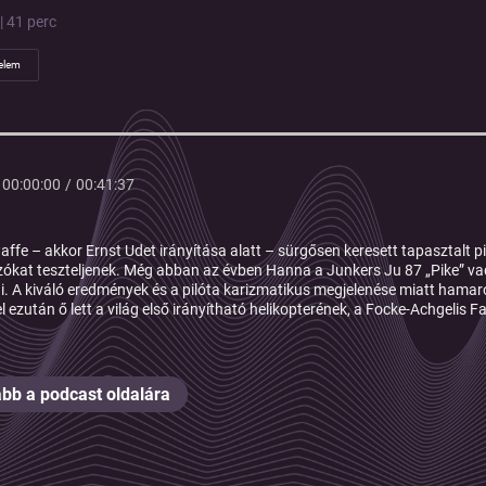
| 41 perc
elem
00:00:00
/
00:41:37
affe – akkor
Ernst Udet
irányítása alatt – sürgősen keresett tapasztalt p
ókat teszteljenek. Még abban az évben Hanna
a Junkers Ju 87 „Pike” v
ni. A kiváló eredmények és a pilóta karizmatikus megjelenése miatt hama
l ezután ő lett
a világ első irányítható helikopterének
, a
Focke-Achgelis F
bb a podcast oldalára