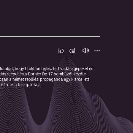
ilótákat, hogy titokban fejlesztett vadászgépeket és
adászgépet
és a
Dornier Do 17 bombázót
kezdte
rosan
a német repülési propaganda egyik arca
lett.
a 61-nek
a
tesztpilótája
.