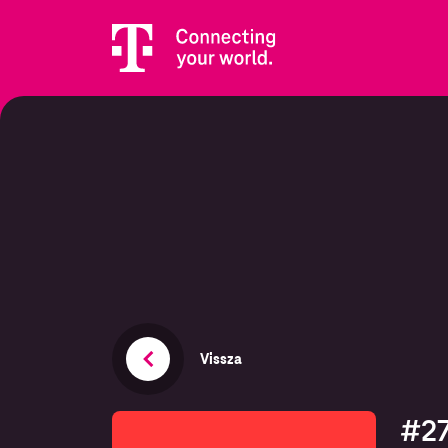
Vissza
#27