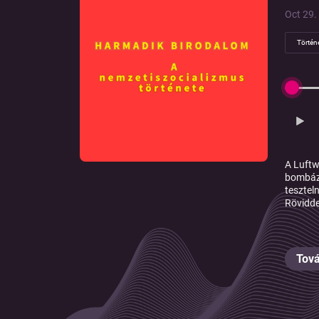
Oct 29. 
Történ
A Luftw
bombáz
tesztel
Rövidde
Tová